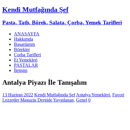
Kendi Mutfağında Şef
Pasta, Tatlı, Börek, Salata, Çorba, Yemek Tarifleri
ANASAYFA
Hakkımda
Başarılarım
Börekler
Çorba Tarifleri
Et Yemekleri
PASTALAR
İletişim
Antalya Piyazı İle Tanışalım
13 Haziran 2022
Kendi Mutfağında Şef
Antalya Yemekleri
,
Favori
Lezzetler Magazin Dergide Yayınlanan
,
Genel
0