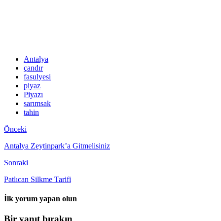
Antalya
çandır
fasulyesi
piyaz
Piyazı
sarımsak
tahin
Önceki
Antalya Zeytinpark’a Gitmelisiniz
Sonraki
Patlıcan Silkme Tarifi
İlk yorum yapan olun
Bir yanıt bırakın