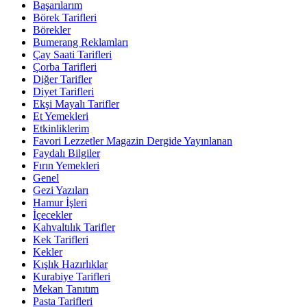
Başarılarım
Börek Tarifleri
Börekler
Bumerang Reklamları
Çay Saati Tarifleri
Çorba Tarifleri
Diğer Tarifler
Diyet Tarifleri
Ekşi Mayalı Tarifler
Et Yemekleri
Etkinliklerim
Favori Lezzetler Magazin Dergide Yayınlanan
Faydalı Bilgiler
Fırın Yemekleri
Genel
Gezi Yazıları
Hamur İşleri
İçecekler
Kahvaltılık Tarifler
Kek Tarifleri
Kekler
Kışlık Hazırlıklar
Kurabiye Tarifleri
Mekan Tanıtım
Pasta Tarifleri