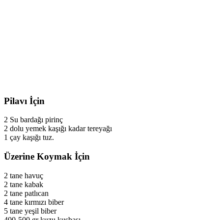
Pilavı İçin
2 Su bardağı pirinç
2 dolu yemek kaşığı kadar tereyağı
1 çay kaşığı tuz.
Üzerine Koymak İçin
2 tane havuç
2 tane kabak
2 tane patlıcan
4 tane kırmızı biber
5 tane yeşil biber
400-500 gr kuzu kuşbaşı