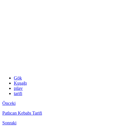
Gök
Kuşağı
pilav
tarifi
Önceki
Patlıcan Kebabı Tarifi
Sonraki