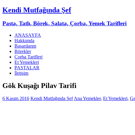
Kendi Mutfağında Şef
Pasta, Tatlı, Börek, Salata, Çorba, Yemek Tarifleri
ANASAYFA
Hakkımda
Başarılarım
Börekler
Çorba Tarifleri
Et Yemekleri
PASTALAR
İletişim
Gök Kuşağı Pilav Tarifi
6 Kasım 2016
Kendi Mutfağında Şef
Ana Yemekler
,
Et Yemekleri
,
Ge