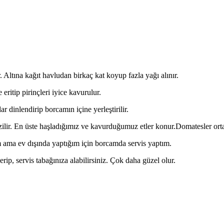
r. Altına kağıt havludan birkaç kat koyup fazla yağı alınır.
eritip pirinçleri iyice kavurulur.
 dinlendirip borcamın içine yerleştirilir.
izilir. En üste haşladığımız ve kavurduğumuz etler konur.Domatesler ortay
m ama ev dışında yaptığım için borcamda servis yaptım.
verip, servis tabağınıza alabilirsiniz. Çok daha güzel olur.