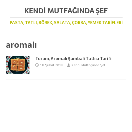
KENDI MUTFAĞINDA ŞEF
PASTA, TATLI, BÖREK, SALATA, ÇORBA, YEMEK TARIFLERI
aromalı
Turunç Aromalı Şambali Tatlısı Tarifi
18 Şubat 2018
Kendi Mutfağında Şef