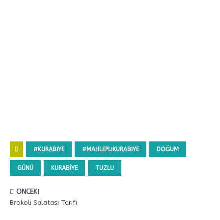
#KURABIYE
#MAHLEPLIKURABIYE
DOĞUM
GÜNÜ
KURABİYE
TUZLU
ÖNCEKI
Brokoli Salatası Tarifi