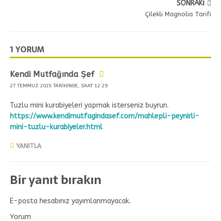
SONRAKI
Çilekli Magnolia Tarifi
1 YORUM
Kendi Mutfağında Şef
27 TEMMUZ 2025 TARIHINDE, SAAT 12:29
Tuzlu mini kurabiyeleri yapmak isterseniz buyrun.
https://www.kendimutfagindasef.com/mahlepli-peynirli-
mini-tuzlu-kurabiyeler.html
YANITLA
Bir yanıt bırakın
E-posta hesabınız yayımlanmayacak.
Yorum