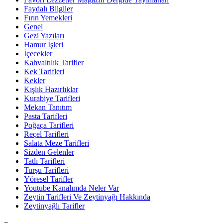
Faydalı Bilgiler
Fırın Yemekleri
Genel
Gezi Yazıları
Hamur İşleri
İçecekler
Kahvaltılık Tarifler
Kek Tarifleri
Kekler
Kışlık Hazırlıklar
Kurabiye Tarifleri
Mekan Tanıtım
Pasta Tarifleri
Poğaça Tarifleri
Reçel Tarifleri
Salata Meze Tarifleri
Sizden Gelenler
Tatlı Tarifleri
Turşu Tarifleri
Yöresel Tarifler
Youtube Kanalımda Neler Var
Zeytin Tarifleri Ve Zeytinyağı Hakkında
Zeytinyağlı Tarifler