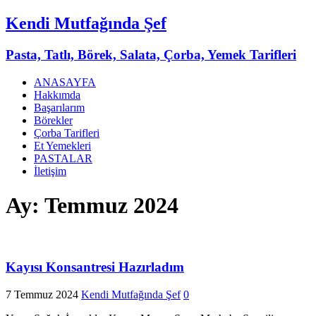
Kendi Mutfağında Şef
Pasta, Tatlı, Börek, Salata, Çorba, Yemek Tarifleri
ANASAYFA
Hakkımda
Başarılarım
Börekler
Çorba Tarifleri
Et Yemekleri
PASTALAR
İletişim
Ay:
Temmuz 2024
Kayısı Konsantresi Hazırladım
7 Temmuz 2024
Kendi Mutfağında Şef
0