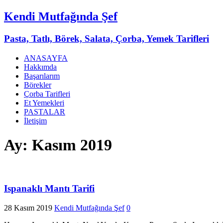
Kendi Mutfağında Şef
Pasta, Tatlı, Börek, Salata, Çorba, Yemek Tarifleri
ANASAYFA
Hakkımda
Başarılarım
Börekler
Çorba Tarifleri
Et Yemekleri
PASTALAR
İletişim
Ay:
Kasım 2019
Ispanaklı Mantı Tarifi
28 Kasım 2019
Kendi Mutfağında Şef
0