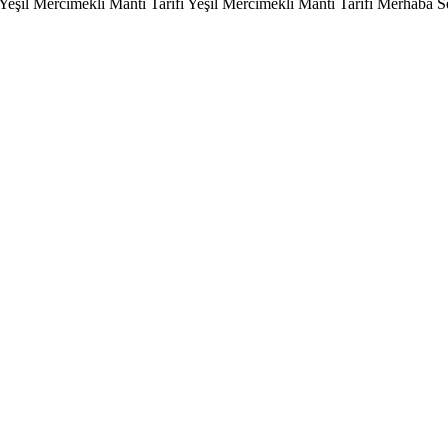
Yeşil Mercimekli Mantı Tarifi Yeşil Mercimekli Mantı Tarifi Merhaba S