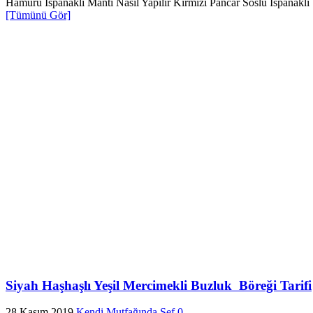
Hamuru Ispanaklı Mantı Nasıl Yapılır Kırmızı Pancar Soslu Ispanaklı 
[Tümünü Gör]
Siyah Haşhaşlı Yeşil Mercimekli Buzluk Böreği Tarifi
28 Kasım 2019
Kendi Mutfağında Şef
0