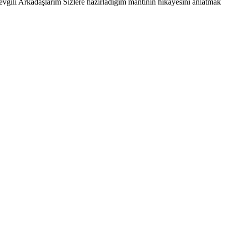
evgili Arkadaşlarım Sizlere hazırladığım mantının hikayesini anlatmak