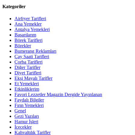
Kategoriler
Airfryer Tarifleri
Ana Yemekler
Antalya Yemekleri
Başarılarım
Börek Tarifleri
Börekler
Bumerang Reklamları
Çay Saati Tarifleri
Çorba Tarifleri
Diğer Tarifler
Diyet Tarifleri
Ekşi Mayalı Tarifler
Et Yemekleri
Etkinliklerim
Favori Lezzetler Magazin Dergide Yayınlanan
Faydalı Bilgiler
Fırın Yemekleri
Genel
Gezi Yazıları
Hamur İşleri
İçecekler
Kahvaltılık Tarifler