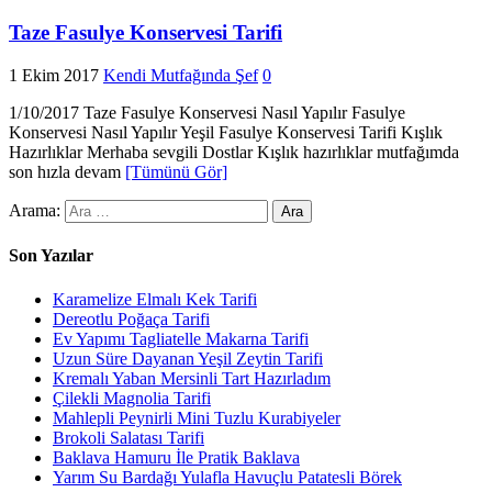
Taze Fasulye Konservesi Tarifi
1 Ekim 2017
Kendi Mutfağında Şef
0
1/10/2017 Taze Fasulye Konservesi Nasıl Yapılır Fasulye
Konservesi Nasıl Yapılır Yeşil Fasulye Konservesi Tarifi Kışlık
Hazırlıklar Merhaba sevgili Dostlar Kışlık hazırlıklar mutfağımda
son hızla devam
[Tümünü Gör]
Arama:
Son Yazılar
Karamelize Elmalı Kek Tarifi
Dereotlu Poğaça Tarifi
Ev Yapımı Tagliatelle Makarna Tarifi
Uzun Süre Dayanan Yeşil Zeytin Tarifi
Kremalı Yaban Mersinli Tart Hazırladım
Çilekli Magnolia Tarifi
Mahlepli Peynirli Mini Tuzlu Kurabiyeler
Brokoli Salatası Tarifi
Baklava Hamuru İle Pratik Baklava
Yarım Su Bardağı Yulafla Havuçlu Patatesli Börek