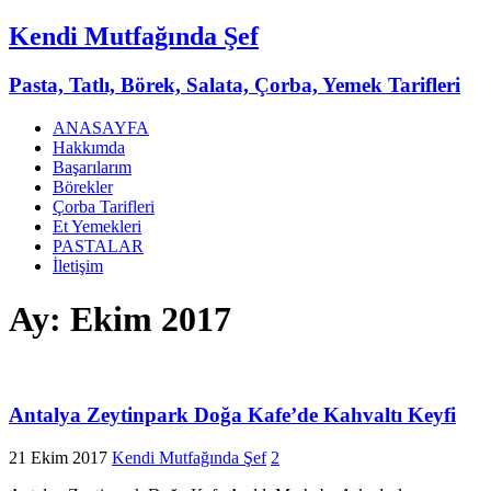
Kendi Mutfağında Şef
Pasta, Tatlı, Börek, Salata, Çorba, Yemek Tarifleri
ANASAYFA
Hakkımda
Başarılarım
Börekler
Çorba Tarifleri
Et Yemekleri
PASTALAR
İletişim
Ay:
Ekim 2017
Antalya Zeytinpark Doğa Kafe’de Kahvaltı Keyfi
21 Ekim 2017
Kendi Mutfağında Şef
2