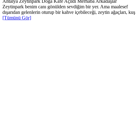
Antalya Zeytinpark Doğa Kafe Açıldı Merhaba Arkadaşlar
Zeytinpark benim canı gönülden sevdiğim bir yer. Ama maalesef
dışarıdan gelenlerin oturup bir kahve içebileceği, zeytin ağaçları, kuş
[Tümünü Gör]