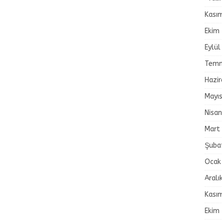
Kası
Ekim
Eylül
Temm
Hazi
Mayı
Nisa
Mart
Şuba
Ocak
Aralı
Kası
Ekim