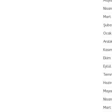
Mayı
Nisa
Mart
Şuba
Ocak
Aralı
Kası
Ekim
Eylül
Temm
Hazi
Mayı
Nisa
Mart