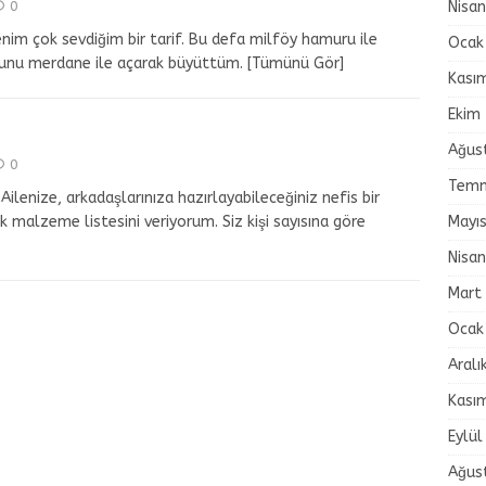
Nisa
0
nim çok sevdiğim bir tarif. Bu defa milföy hamuru ile
Ocak
runu merdane ile açarak büyüttüm.
[Tümünü Gör]
Kası
Ekim
Ağus
0
Temm
Ailenize, arkadaşlarınıza hazırlayabileceğiniz nefis bir
Mayı
ik malzeme listesini veriyorum. Siz kişi sayısına göre
Nisa
Mart
Ocak
Aralı
Kası
Eylül
Ağus