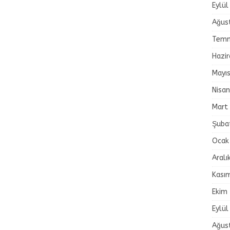
Eylül
Ağus
Temm
Hazi
Mayı
Nisa
Mart
Şuba
Ocak
Aralı
Kası
Ekim
Eylül
Ağus