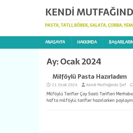
KENDI MUTFAĞIND
PASTA, TATLI, BÖREK, SALATA, ÇORBA, YEM
ANASAYFA
HAKKIMDA
BAŞARILARI
Ay:
Ocak 2024
Milföylü Pasta Hazırladım
21 Ocak 2024
Kendi Mutfağında Şef
Milföylü Tarifler Çay Saati Tarifleri Merhab
hafta milföylü tarifler hazırlarken paylaşma