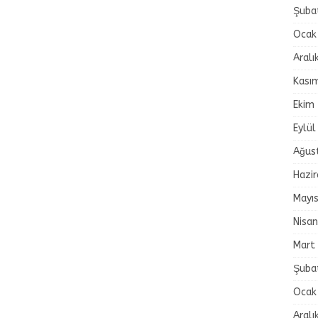
Şuba
Ocak
Aralı
Kası
Ekim
Eylül
Ağus
Hazi
Mayı
Nisa
Mart
Şuba
Ocak
Aralı