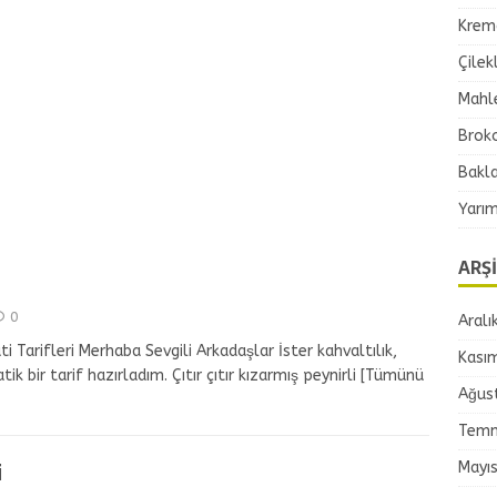
Krema
Çilek
Mahle
Broko
Bakla
Yarım
ARŞ
0
Aralı
ti Tarifleri Merhaba Sevgili Arkadaşlar İster kahvaltılık,
Kası
tik bir tarif hazırladım. Çıtır çıtır kızarmış peynirli
[Tümünü
Ağus
Temm
i
Mayı