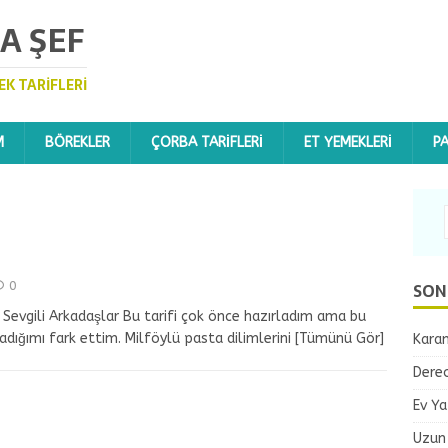
A ŞEF
EK TARIFLERI
M
BÖREKLER
ÇORBA TARIFLERI
ET YEMEKLERI
P
SON
0
a Sevgili Arkadaşlar Bu tarifi çok önce hazırladım ama bu
dığımı fark ettim. Milföylü pasta dilimlerini
[Tümünü Gör]
Karam
Dereo
Ev Ya
Uzun 