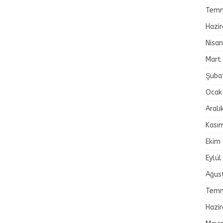
Temm
Hazi
Nisa
Mart
Şuba
Ocak
Aralı
Kası
Ekim
Eylül
Ağus
Temm
Hazi