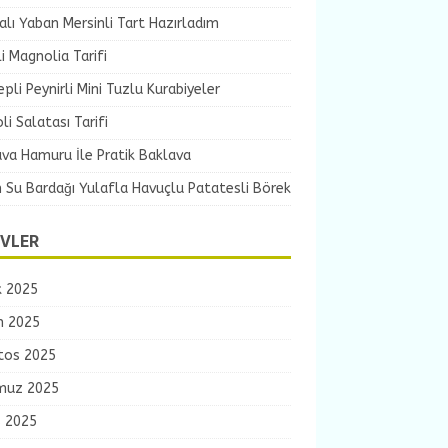
lı Yaban Mersinli Tart Hazırladım
li Magnolia Tarifi
pli Peynirli Mini Tuzlu Kurabiyeler
li Salatası Tarifi
va Hamuru İle Pratik Baklava
 Su Bardağı Yulafla Havuçlu Patatesli Börek
IVLER
k 2025
m 2025
tos 2025
uz 2025
s 2025