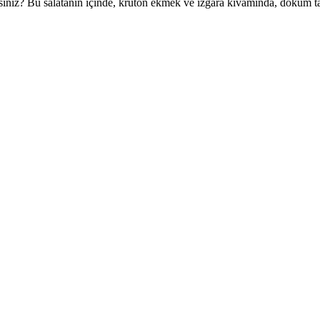
isiniz? Bu salatanın içinde, kruton ekmek ve ızgara kıvamında, döküm t