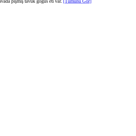
avada pişmiş tavuk göğüs eti var.
[Tümünü Gör]