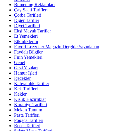
Bumerang Reklamları
Çay Saati Tarifleri
Çorba Tarifleri
Diğer Tarifler
Diyet Tarifleri
Ekşi Mayalı Tarifler
Et Yemekleri
Etkinliklerim
Favori Lezzetler Magazin Dergide Yayınlanan
Faydalı Bilgiler
Fırın Yemekleri
Genel
Gezi Yazıları
Hamur İşleri
İçecekler
Kahvaltılık Tarifler
Kek Tarifleri
Kekler
Kışlık Hazırlıklar
Kurabiye Tarifleri
Mekan Tanıtım
Pasta Tarifleri
Poğaça Tarifleri
Reçel Tarifleri
Salata Meze Tarifleri