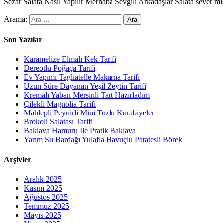
Sezar Salata Nasıl Yapılır Merhaba Sevgili Arkadaşlar Salata sever m
Arama:
Son Yazılar
Karamelize Elmalı Kek Tarifi
Dereotlu Poğaça Tarifi
Ev Yapımı Tagliatelle Makarna Tarifi
Uzun Süre Dayanan Yeşil Zeytin Tarifi
Kremalı Yaban Mersinli Tart Hazırladım
Çilekli Magnolia Tarifi
Mahlepli Peynirli Mini Tuzlu Kurabiyeler
Brokoli Salatası Tarifi
Baklava Hamuru İle Pratik Baklava
Yarım Su Bardağı Yulafla Havuçlu Patatesli Börek
Arşivler
Aralık 2025
Kasım 2025
Ağustos 2025
Temmuz 2025
Mayıs 2025