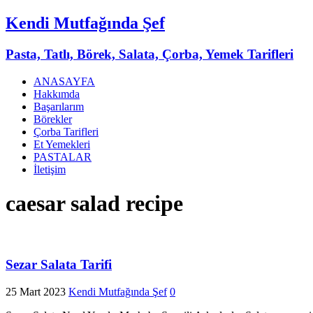
Kendi Mutfağında Şef
Pasta, Tatlı, Börek, Salata, Çorba, Yemek Tarifleri
ANASAYFA
Hakkımda
Başarılarım
Börekler
Çorba Tarifleri
Et Yemekleri
PASTALAR
İletişim
caesar salad recipe
Sezar Salata Tarifi
25 Mart 2023
Kendi Mutfağında Şef
0