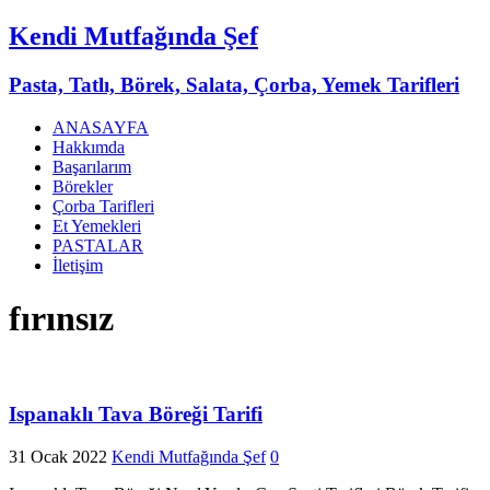
Kendi Mutfağında Şef
Pasta, Tatlı, Börek, Salata, Çorba, Yemek Tarifleri
ANASAYFA
Hakkımda
Başarılarım
Börekler
Çorba Tarifleri
Et Yemekleri
PASTALAR
İletişim
fırınsız
Ispanaklı Tava Böreği Tarifi
31 Ocak 2022
Kendi Mutfağında Şef
0