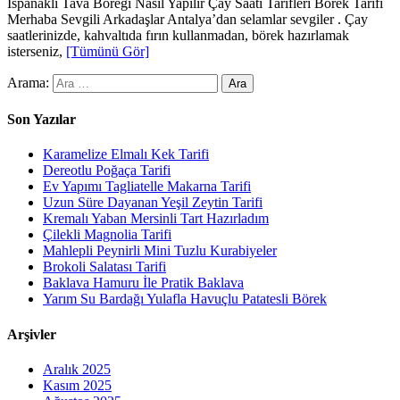
Ispanaklı Tava Böreği Nasıl Yapılır Çay Saati Tarifleri Börek Tarifi
Merhaba Sevgili Arkadaşlar Antalya’dan selamlar sevgiler . Çay
saatlerinizde, kahvaltıda fırın kullanmadan, börek hazırlamak
isterseniz,
[Tümünü Gör]
Arama:
Son Yazılar
Karamelize Elmalı Kek Tarifi
Dereotlu Poğaça Tarifi
Ev Yapımı Tagliatelle Makarna Tarifi
Uzun Süre Dayanan Yeşil Zeytin Tarifi
Kremalı Yaban Mersinli Tart Hazırladım
Çilekli Magnolia Tarifi
Mahlepli Peynirli Mini Tuzlu Kurabiyeler
Brokoli Salatası Tarifi
Baklava Hamuru İle Pratik Baklava
Yarım Su Bardağı Yulafla Havuçlu Patatesli Börek
Arşivler
Aralık 2025
Kasım 2025