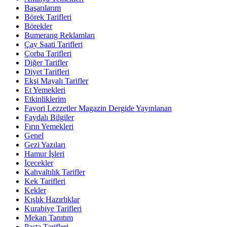
Başarılarım
Börek Tarifleri
Börekler
Bumerang Reklamları
Çay Saati Tarifleri
Çorba Tarifleri
Diğer Tarifler
Diyet Tarifleri
Ekşi Mayalı Tarifler
Et Yemekleri
Etkinliklerim
Favori Lezzetler Magazin Dergide Yayınlanan
Faydalı Bilgiler
Fırın Yemekleri
Genel
Gezi Yazıları
Hamur İşleri
İçecekler
Kahvaltılık Tarifler
Kek Tarifleri
Kekler
Kışlık Hazırlıklar
Kurabiye Tarifleri
Mekan Tanıtım
Pasta Tarifleri