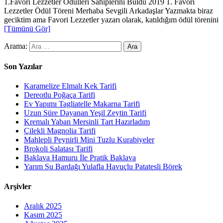
1.Favori Lezzetler Ödülleri Sahiplerini Buldu 2019 1. Favori
Lezzetler Ödül Töreni Merhaba Sevgili Arkadaşlar Yazmakta biraz
geciktim ama Favori Lezzetler yazarı olarak, katıldığım ödül törenini
[Tümünü Gör]
Arama:
Son Yazılar
Karamelize Elmalı Kek Tarifi
Dereotlu Poğaça Tarifi
Ev Yapımı Tagliatelle Makarna Tarifi
Uzun Süre Dayanan Yeşil Zeytin Tarifi
Kremalı Yaban Mersinli Tart Hazırladım
Çilekli Magnolia Tarifi
Mahlepli Peynirli Mini Tuzlu Kurabiyeler
Brokoli Salatası Tarifi
Baklava Hamuru İle Pratik Baklava
Yarım Su Bardağı Yulafla Havuçlu Patatesli Börek
Arşivler
Aralık 2025
Kasım 2025