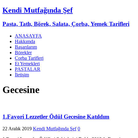
Kendi Mutfağında Şef
Pasta, Tatlı, Börek, Salata, Çorba, Yemek Tarifleri
ANASAYFA
Hakkımda
Başarılarım
Börekler
Çorba Tarifleri
Et Yemekleri
PASTALAR
İletişim
Gecesine
1.Favori Lezzetler Ödül Gecesine Katıldım
22 Aralık 2019
Kendi Mutfağında Şef
0