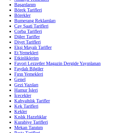
Başarılarım
Börek Tarifleri
Börekler
Bumerang Reklamları
Çay Saati Tarifleri
Çorba Tarifleri
Diğer Tarifler
Diyet Tarifleri
Ekşi Mayalı Tarifler
Et Yemekleri
Etkinliklerim
Favori Lezzetler Magazin Dergide Yayınlanan
Faydalı Bilgiler
Fırın Yemekleri
Genel
Gezi Yazıları
Hamur İşleri
İçecekler
Kahvaltılık Tarifler
Kek Tarifleri
Kekler
Kışlık Hazırlıklar
Kurabiye Tarifleri
Mekan Tanıtım
Pasta Tarifleri