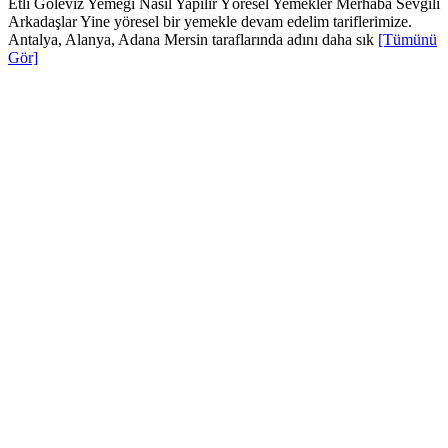
Etli Göleviz Yemeği Nasıl Yapılır Yöresel Yemekler Merhaba Sevgili
Arkadaşlar Yine yöresel bir yemekle devam edelim tariflerimize.
Antalya, Alanya, Adana Mersin taraflarında adını daha sık
[Tümünü
Gör]