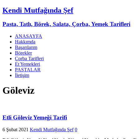
Kendi Mutfağında Şef
Pasta, Tatlı, Börek, Salata, Çorba, Yemek Tarifleri
ANASAYFA
Hakkımda
Başarılarım
Börekler
Çorba Tarifleri
Et Yemekleri
PASTALAR
İletişim
Göleviz
Etli Göleviz Yemeği Tarifi
6 Şubat 2021
Kendi Mutfağında Şef
0