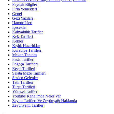
Faydalı Bilgiler
Fırın Yemekleri
Genel
Gezi Yazıları
Hamur İşleri
İçecekler
Kahvaltılık Tarifler
Kek Tarifleri
Kekler
Kışlık Hazırlıklar
Kurabiye Tarifleri
Mekan Tanıtım
Pasta Tarifleri
Poğaça Tarifleri
Reçel Tarifleri
Salata Meze Tarifleri
Sizden Gelenler
Tatlı Tarifleri
Turşu Tarifleri
Yöresel Tarifler
Youtube Kanalımda Neler Var
Zeytin Tarifleri Ve Zeytinyağı Hakkında
Zeytinyağlı Tarifler