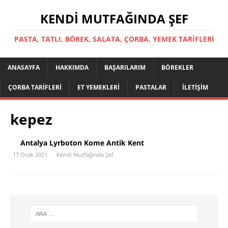
KENDI MUTFAĞINDA ŞEF
PASTA, TATLI, BÖREK, SALATA, ÇORBA, YEMEK TARIFLERI
ANASAYFA
HAKKIMDA
BAŞARILARIM
BÖREKLER
ÇORBA TARIFLERI
ET YEMEKLERI
PASTALAR
İLETIŞIM
kepez
Antalya Lyrboton Kome Antik Kent
17 Ocak 2021
Kendi Mutfağında Şef