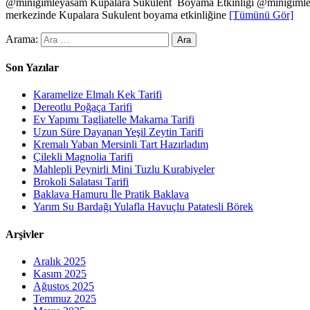
@minigimleyasam Kupalara Sukulent Boyama Etkinliği @minigimley
merkezinde Kupalara Sukulent boyama etkinliğine
[Tümünü Gör]
Arama:
Son Yazılar
Karamelize Elmalı Kek Tarifi
Dereotlu Poğaça Tarifi
Ev Yapımı Tagliatelle Makarna Tarifi
Uzun Süre Dayanan Yeşil Zeytin Tarifi
Kremalı Yaban Mersinli Tart Hazırladım
Çilekli Magnolia Tarifi
Mahlepli Peynirli Mini Tuzlu Kurabiyeler
Brokoli Salatası Tarifi
Baklava Hamuru İle Pratik Baklava
Yarım Su Bardağı Yulafla Havuçlu Patatesli Börek
Arşivler
Aralık 2025
Kasım 2025
Ağustos 2025
Temmuz 2025