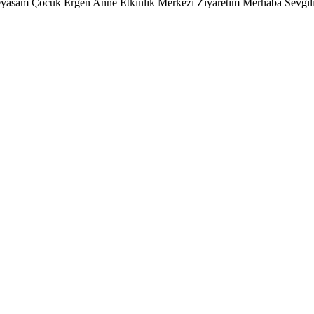
asam Çocuk Ergen Anne Etkinlik Merkezi Ziyaretim Merhaba Sevgil