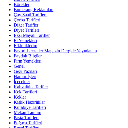
Börekler
Bumerang Reklamları
Çay Saati Tarifleri
Çorba Tarifleri
Diğer Tarifler
Diyet Tarifleri
Ekşi Mayalı Tarifler
Et Yemekleri
Etkinliklerim
Favori Lezzetler Magazin Dergide Yayınlanan
Faydalı Bilgiler
Fırın Yemekleri
Genel
Gezi Yazıları
Hamur İşleri
İçecekler
Kahvaltılık Tarifler
Kek Tarifleri
Kekler
Kışlık Hazırlıklar
Kurabiye Tarifleri
Mekan Tanıtım
Pasta Tarifleri
Poğaça Tarifleri
Reçel Tarifleri