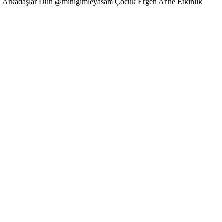
i Arkadaşlar Dün @minigimleyasam Çocuk Ergen Anne Etkinlik