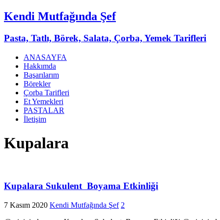
Kendi Mutfağında Şef
Pasta, Tatlı, Börek, Salata, Çorba, Yemek Tarifleri
ANASAYFA
Hakkımda
Başarılarım
Börekler
Çorba Tarifleri
Et Yemekleri
PASTALAR
İletişim
Kupalara
Kupalara Sukulent Boyama Etkinliği
7 Kasım 2020
Kendi Mutfağında Şef
2