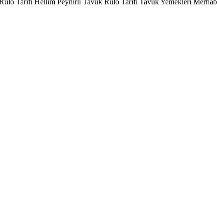
o Tarifi Hellim Peynirli Tavuk Rulo Tarifi Tavuk Yemekleri Merhaba