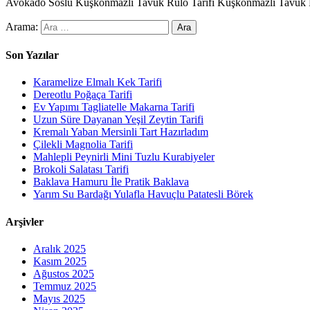
Avokado Soslu Kuşkonmazlı Tavuk Rulo Tarifi Kuşkonmazlı Tavuk Rul
Arama:
Son Yazılar
Karamelize Elmalı Kek Tarifi
Dereotlu Poğaça Tarifi
Ev Yapımı Tagliatelle Makarna Tarifi
Uzun Süre Dayanan Yeşil Zeytin Tarifi
Kremalı Yaban Mersinli Tart Hazırladım
Çilekli Magnolia Tarifi
Mahlepli Peynirli Mini Tuzlu Kurabiyeler
Brokoli Salatası Tarifi
Baklava Hamuru İle Pratik Baklava
Yarım Su Bardağı Yulafla Havuçlu Patatesli Börek
Arşivler
Aralık 2025
Kasım 2025
Ağustos 2025
Temmuz 2025
Mayıs 2025