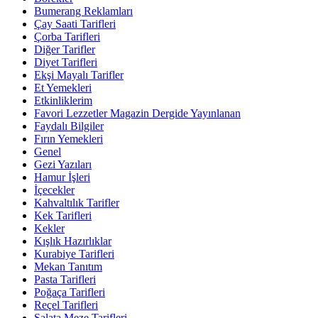
Bumerang Reklamları
Çay Saati Tarifleri
Çorba Tarifleri
Diğer Tarifler
Diyet Tarifleri
Ekşi Mayalı Tarifler
Et Yemekleri
Etkinliklerim
Favori Lezzetler Magazin Dergide Yayınlanan
Faydalı Bilgiler
Fırın Yemekleri
Genel
Gezi Yazıları
Hamur İşleri
İçecekler
Kahvaltılık Tarifler
Kek Tarifleri
Kekler
Kışlık Hazırlıklar
Kurabiye Tarifleri
Mekan Tanıtım
Pasta Tarifleri
Poğaça Tarifleri
Reçel Tarifleri
Salata Meze Tarifleri