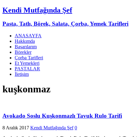
Kendi Mutfağında Şef
Pasta, Tatlı, Börek, Salata, Çorba, Yemek Tarifleri
ANASAYFA
Hakkımda
Başarılarım
Börekler
Çorba Tarifleri
Et Yemekleri
PASTALAR
İletişim
kuşkonmaz
Avokado Soslu Kuşkonmazlı Tavuk Rulo Tarifi
8 Aralık 2017
Kendi Mutfağında Şef
0