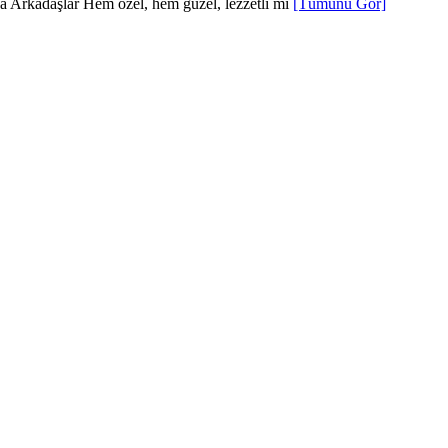
 Arkadaşlar Hem özel, hem güzel, lezzetli mi
[Tümünü Gör]