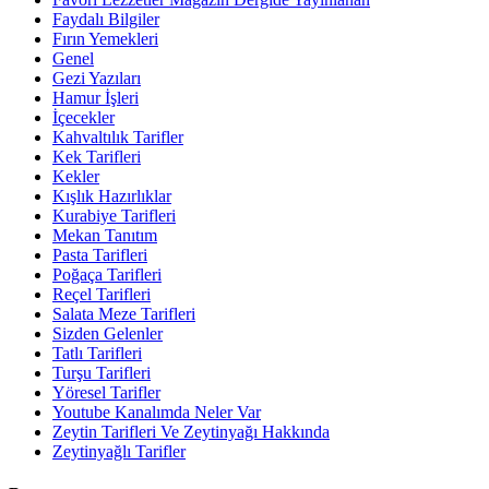
Faydalı Bilgiler
Fırın Yemekleri
Genel
Gezi Yazıları
Hamur İşleri
İçecekler
Kahvaltılık Tarifler
Kek Tarifleri
Kekler
Kışlık Hazırlıklar
Kurabiye Tarifleri
Mekan Tanıtım
Pasta Tarifleri
Poğaça Tarifleri
Reçel Tarifleri
Salata Meze Tarifleri
Sizden Gelenler
Tatlı Tarifleri
Turşu Tarifleri
Yöresel Tarifler
Youtube Kanalımda Neler Var
Zeytin Tarifleri Ve Zeytinyağı Hakkında
Zeytinyağlı Tarifler