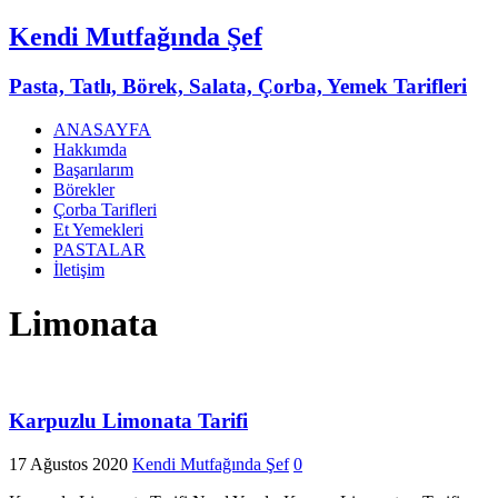
Kendi Mutfağında Şef
Pasta, Tatlı, Börek, Salata, Çorba, Yemek Tarifleri
ANASAYFA
Hakkımda
Başarılarım
Börekler
Çorba Tarifleri
Et Yemekleri
PASTALAR
İletişim
Limonata
Karpuzlu Limonata Tarifi
17 Ağustos 2020
Kendi Mutfağında Şef
0