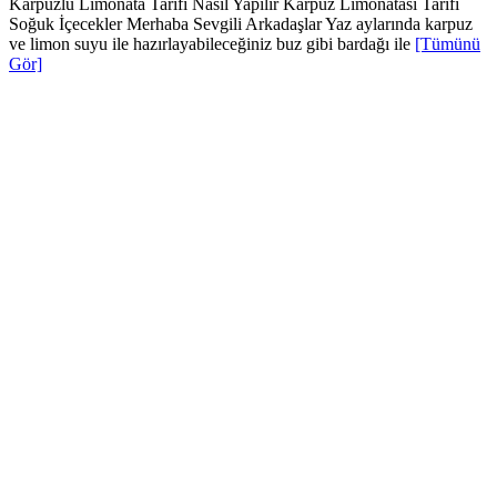
Karpuzlu Limonata Tarifi Nasıl Yapılır Karpuz Limonatası Tarifi
Soğuk İçecekler Merhaba Sevgili Arkadaşlar Yaz aylarında karpuz
ve limon suyu ile hazırlayabileceğiniz buz gibi bardağı ile
[Tümünü
Gör]