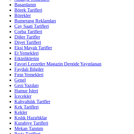
Başarılarım
Börek Tarifleri
Börekler
Bumerang Reklamları
Çay Saati Tarifleri
Çorba Tarifleri
Diğer Tarifler
Diyet Tarifleri
Ekşi Mayalı Tarifler
Et Yemekleri
Etkinliklerim
Favori Lezzetler Magazin Dergide Yayınlanan
Faydalı Bilgiler
Fırın Yemekleri
Genel
Gezi Yazıları
Hamur İşleri
İçecekler
Kahvaltılık Tarifler
Kek Tarifleri
Kekler
Kışlık Hazırlıklar
Kurabiye Tarifleri
Mekan Tanıtım
Pasta Tarifleri