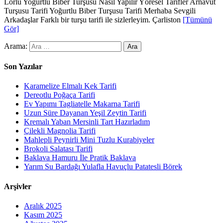
Lorlu Yoğurtlu Biber Turşusu Nasıl Yapılır Yöresel Tarifler Arnavut
Turşusu Tarifi Yoğurtlu Biber Turşusu Tarifi Merhaba Sevgili
Arkadaşlar Farklı bir turşu tarifi ile sizlerleyim. Çarliston
[Tümünü
Gör]
Arama:
Son Yazılar
Karamelize Elmalı Kek Tarifi
Dereotlu Poğaça Tarifi
Ev Yapımı Tagliatelle Makarna Tarifi
Uzun Süre Dayanan Yeşil Zeytin Tarifi
Kremalı Yaban Mersinli Tart Hazırladım
Çilekli Magnolia Tarifi
Mahlepli Peynirli Mini Tuzlu Kurabiyeler
Brokoli Salatası Tarifi
Baklava Hamuru İle Pratik Baklava
Yarım Su Bardağı Yulafla Havuçlu Patatesli Börek
Arşivler
Aralık 2025
Kasım 2025