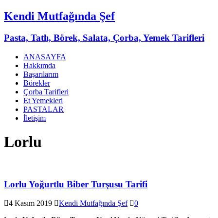
Kendi Mutfağında Şef
Pasta, Tatlı, Börek, Salata, Çorba, Yemek Tarifleri
ANASAYFA
Hakkımda
Başarılarım
Börekler
Çorba Tarifleri
Et Yemekleri
PASTALAR
İletişim
Lorlu
Lorlu Yoğurtlu Biber Turşusu Tarifi
4 Kasım 2019
Kendi Mutfağında Şef
0