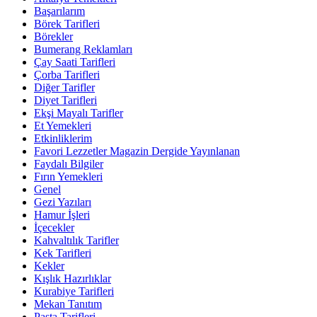
Başarılarım
Börek Tarifleri
Börekler
Bumerang Reklamları
Çay Saati Tarifleri
Çorba Tarifleri
Diğer Tarifler
Diyet Tarifleri
Ekşi Mayalı Tarifler
Et Yemekleri
Etkinliklerim
Favori Lezzetler Magazin Dergide Yayınlanan
Faydalı Bilgiler
Fırın Yemekleri
Genel
Gezi Yazıları
Hamur İşleri
İçecekler
Kahvaltılık Tarifler
Kek Tarifleri
Kekler
Kışlık Hazırlıklar
Kurabiye Tarifleri
Mekan Tanıtım
Pasta Tarifleri