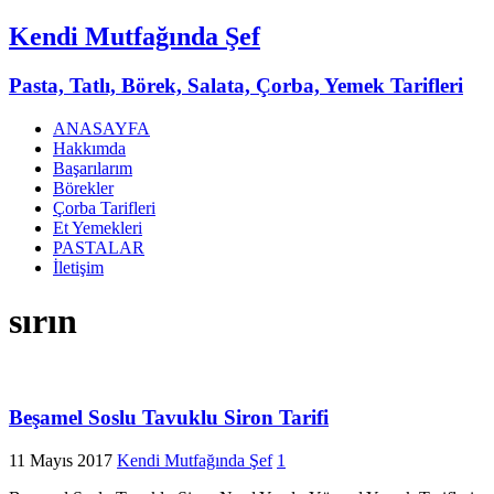
Kendi Mutfağında Şef
Pasta, Tatlı, Börek, Salata, Çorba, Yemek Tarifleri
ANASAYFA
Hakkımda
Başarılarım
Börekler
Çorba Tarifleri
Et Yemekleri
PASTALAR
İletişim
sırın
Beşamel Soslu Tavuklu Siron Tarifi
11 Mayıs 2017
Kendi Mutfağında Şef
1