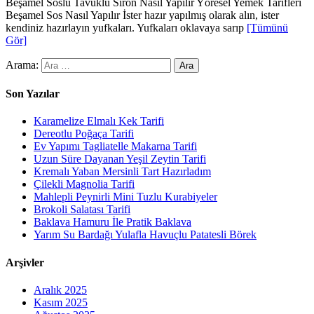
Beşamel Soslu Tavuklu Siron Nasıl Yapılır Yöresel Yemek Tarifleri
Beşamel Sos Nasıl Yapılır İster hazır yapılmış olarak alın, ister
kendiniz hazırlayın yufkaları. Yufkaları oklavaya sarıp
[Tümünü
Gör]
Arama:
Son Yazılar
Karamelize Elmalı Kek Tarifi
Dereotlu Poğaça Tarifi
Ev Yapımı Tagliatelle Makarna Tarifi
Uzun Süre Dayanan Yeşil Zeytin Tarifi
Kremalı Yaban Mersinli Tart Hazırladım
Çilekli Magnolia Tarifi
Mahlepli Peynirli Mini Tuzlu Kurabiyeler
Brokoli Salatası Tarifi
Baklava Hamuru İle Pratik Baklava
Yarım Su Bardağı Yulafla Havuçlu Patatesli Börek
Arşivler
Aralık 2025
Kasım 2025