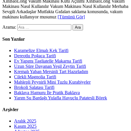
XinBaoLong Vakum Makinası Kutu Açılımı XinBaoLong Vakum
Makinası Nasıl Kullanılır Vakum Makinası Nasıl Kullanılır Merhaba
Sevgili Arkadaşlar Mutfakta Gıdaları saklama konusunda, vakum
makinası kullanıyor musunuz
[Tümünü Gör]
Arama:
Son Yazılar
Karamelize Elmalı Kek Tarifi
Dereotlu Poğaça Tarifi
Ev Yapımı Tagliatelle Makarna Tarifi
Uzun Süre Dayanan Yeşil Zeytin Tarifi
Kremalı Yaban Mersinli Tart Hazırladım
Çilekli Magnolia Tarifi
Mahlepli Peynirli Mini Tuzlu Kurabiyeler
Brokoli Salatası Tarifi
Baklava Hamuru İle Pratik Baklava
Yarım Su Bardağı Yulafla Havuçlu Patatesli Börek
Arşivler
Aralık 2025
Kasım 2025