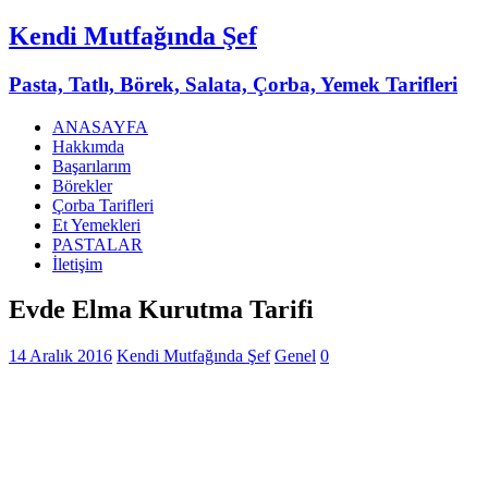
Kendi Mutfağında Şef
Pasta, Tatlı, Börek, Salata, Çorba, Yemek Tarifleri
ANASAYFA
Hakkımda
Başarılarım
Börekler
Çorba Tarifleri
Et Yemekleri
PASTALAR
İletişim
Evde Elma Kurutma Tarifi
14 Aralık 2016
Kendi Mutfağında Şef
Genel
0