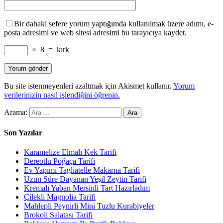
Bir dahaki sefere yorum yaptığımda kullanılmak üzere adımı, e-
posta adresimi ve web sitesi adresimi bu tarayıcıya kaydet.
×
8
=
kırk
Bu site istenmeyenleri azaltmak için Akismet kullanır.
Yorum
verilerinizin nasıl işlendiğini öğrenin.
Arama:
Son Yazılar
Karamelize Elmalı Kek Tarifi
Dereotlu Poğaça Tarifi
Ev Yapımı Tagliatelle Makarna Tarifi
Uzun Süre Dayanan Yeşil Zeytin Tarifi
Kremalı Yaban Mersinli Tart Hazırladım
Çilekli Magnolia Tarifi
Mahlepli Peynirli Mini Tuzlu Kurabiyeler
Brokoli Salatası Tarifi