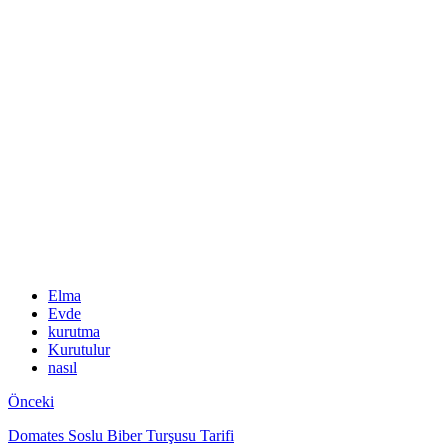
Elma
Evde
kurutma
Kurutulur
nasıl
Önceki
Domates Soslu Biber Turşusu Tarifi