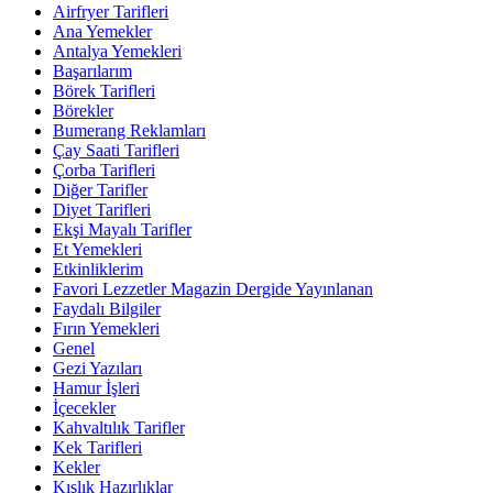
Airfryer Tarifleri
Ana Yemekler
Antalya Yemekleri
Başarılarım
Börek Tarifleri
Börekler
Bumerang Reklamları
Çay Saati Tarifleri
Çorba Tarifleri
Diğer Tarifler
Diyet Tarifleri
Ekşi Mayalı Tarifler
Et Yemekleri
Etkinliklerim
Favori Lezzetler Magazin Dergide Yayınlanan
Faydalı Bilgiler
Fırın Yemekleri
Genel
Gezi Yazıları
Hamur İşleri
İçecekler
Kahvaltılık Tarifler
Kek Tarifleri
Kekler
Kışlık Hazırlıklar