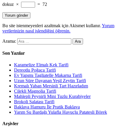
dokuz
×
=
72
Bu site istenmeyenleri azaltmak için Akismet kullanır.
Yorum
verilerinizin nasıl işlendiğini öğrenin.
Arama:
Son Yazılar
Karamelize Elmalı Kek Tarifi
Dereotlu Poğaça Tarifi
Ev Yapımı Tagliatelle Makarna Tarifi
Uzun Süre Dayanan Yeşil Zeytin Tarifi
Kremalı Yaban Mersinli Tart Hazırladım
Çilekli Magnolia Tarifi
Mahlepli Peynirli Mini Tuzlu Kurabiyeler
Brokoli Salatası Tarifi
Baklava Hamuru İle Pratik Baklava
Yarım Su Bardağı Yulafla Havuçlu Patatesli Börek
Arşivler