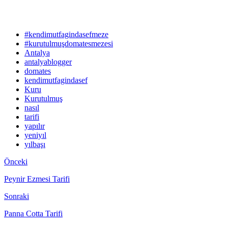
#kendimutfagindasefmeze
#kurutulmuşdomatesmezesi
Antalya
antalyablogger
domates
kendimutfagindasef
Kuru
Kurutulmuş
nasıl
tarifi
yapılır
yeniyıl
yılbaşı
Önceki
Peynir Ezmesi Tarifi
Sonraki
Panna Cotta Tarifi