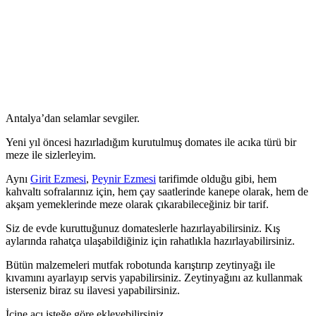
Antalya’dan selamlar sevgiler.
Yeni yıl öncesi hazırladığım kurutulmuş domates ile acıka türü bir
meze ile sizlerleyim.
Aynı
Girit Ezmesi
,
Peynir Ezmesi
tarifimde olduğu gibi, hem
kahvaltı sofralarınız için, hem çay saatlerinde kanepe olarak, hem de
akşam yemeklerinde meze olarak çıkarabileceğiniz bir tarif.
Siz de evde kuruttuğunuz domateslerle hazırlayabilirsiniz. Kış
aylarında rahatça ulaşabildiğiniz için rahatlıkla hazırlayabilirsiniz.
Bütün malzemeleri mutfak robotunda karıştırıp zeytinyağı ile
kıvamını ayarlayıp servis yapabilirsiniz. Zeytinyağını az kullanmak
isterseniz biraz su ilavesi yapabilirsiniz.
İçine acı isteğe göre ekleyebilirsiniz.