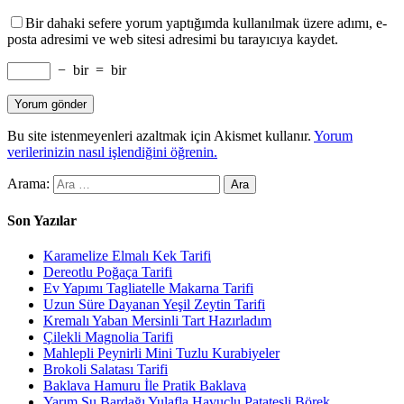
Bir dahaki sefere yorum yaptığımda kullanılmak üzere adımı, e-
posta adresimi ve web sitesi adresimi bu tarayıcıya kaydet.
−
bir
=
bir
Bu site istenmeyenleri azaltmak için Akismet kullanır.
Yorum
verilerinizin nasıl işlendiğini öğrenin.
Arama:
Son Yazılar
Karamelize Elmalı Kek Tarifi
Dereotlu Poğaça Tarifi
Ev Yapımı Tagliatelle Makarna Tarifi
Uzun Süre Dayanan Yeşil Zeytin Tarifi
Kremalı Yaban Mersinli Tart Hazırladım
Çilekli Magnolia Tarifi
Mahlepli Peynirli Mini Tuzlu Kurabiyeler
Brokoli Salatası Tarifi
Baklava Hamuru İle Pratik Baklava
Yarım Su Bardağı Yulafla Havuçlu Patatesli Börek