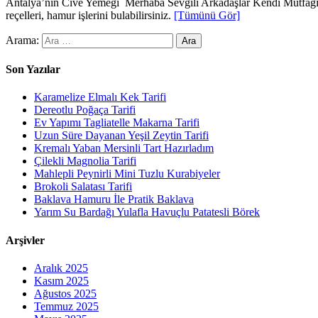
Antalya’nın Cive Yemeği Merhaba Sevgili Arkadaşlar Kendi Mutfağın
reçelleri, hamur işlerini bulabilirsiniz.
[Tümünü Gör]
Arama:
Son Yazılar
Karamelize Elmalı Kek Tarifi
Dereotlu Poğaça Tarifi
Ev Yapımı Tagliatelle Makarna Tarifi
Uzun Süre Dayanan Yeşil Zeytin Tarifi
Kremalı Yaban Mersinli Tart Hazırladım
Çilekli Magnolia Tarifi
Mahlepli Peynirli Mini Tuzlu Kurabiyeler
Brokoli Salatası Tarifi
Baklava Hamuru İle Pratik Baklava
Yarım Su Bardağı Yulafla Havuçlu Patatesli Börek
Arşivler
Aralık 2025
Kasım 2025
Ağustos 2025
Temmuz 2025