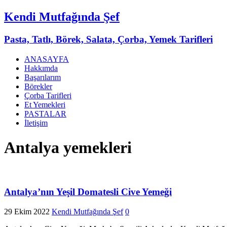
Kendi Mutfağında Şef
Pasta, Tatlı, Börek, Salata, Çorba, Yemek Tarifleri
ANASAYFA
Hakkımda
Başarılarım
Börekler
Çorba Tarifleri
Et Yemekleri
PASTALAR
İletişim
Antalya yemekleri
Antalya’nın Yeşil Domatesli Cive Yemeği
29 Ekim 2022
Kendi Mutfağında Şef
0