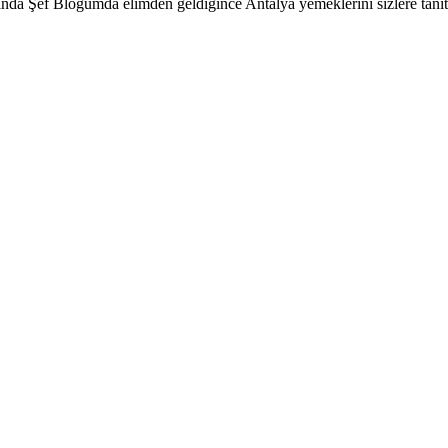
da Şef Blogumda elimden geldiğince Antalya yemeklerini sizlere tan