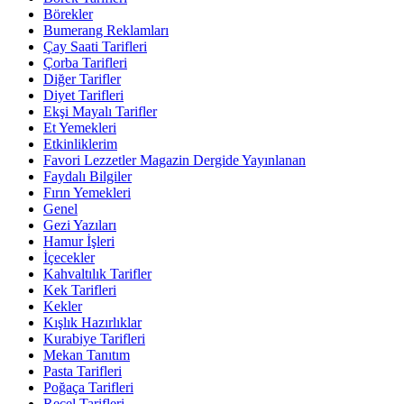
Börekler
Bumerang Reklamları
Çay Saati Tarifleri
Çorba Tarifleri
Diğer Tarifler
Diyet Tarifleri
Ekşi Mayalı Tarifler
Et Yemekleri
Etkinliklerim
Favori Lezzetler Magazin Dergide Yayınlanan
Faydalı Bilgiler
Fırın Yemekleri
Genel
Gezi Yazıları
Hamur İşleri
İçecekler
Kahvaltılık Tarifler
Kek Tarifleri
Kekler
Kışlık Hazırlıklar
Kurabiye Tarifleri
Mekan Tanıtım
Pasta Tarifleri
Poğaça Tarifleri
Reçel Tarifleri