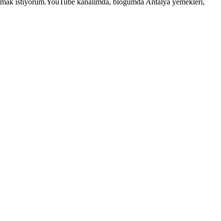
ıtmak istiyorum.YouTube kanalımda, blogumda Antalya yemekleri,