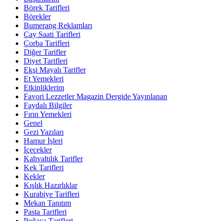
Börek Tarifleri
Börekler
Bumerang Reklamları
Çay Saati Tarifleri
Çorba Tarifleri
Diğer Tarifler
Diyet Tarifleri
Ekşi Mayalı Tarifler
Et Yemekleri
Etkinliklerim
Favori Lezzetler Magazin Dergide Yayınlanan
Faydalı Bilgiler
Fırın Yemekleri
Genel
Gezi Yazıları
Hamur İşleri
İçecekler
Kahvaltılık Tarifler
Kek Tarifleri
Kekler
Kışlık Hazırlıklar
Kurabiye Tarifleri
Mekan Tanıtım
Pasta Tarifleri
Poğaça Tarifleri