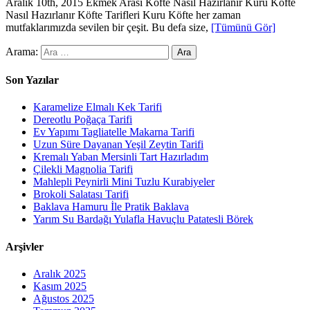
Aralık 10th, 2015 Ekmek Arası Köfte Nasıl Hazırlanır Kuru Köfte
Nasıl Hazırlanır Köfte Tarifleri Kuru Köfte her zaman
mutfaklarımızda sevilen bir çeşit. Bu defa size,
[Tümünü Gör]
Arama:
Son Yazılar
Karamelize Elmalı Kek Tarifi
Dereotlu Poğaça Tarifi
Ev Yapımı Tagliatelle Makarna Tarifi
Uzun Süre Dayanan Yeşil Zeytin Tarifi
Kremalı Yaban Mersinli Tart Hazırladım
Çilekli Magnolia Tarifi
Mahlepli Peynirli Mini Tuzlu Kurabiyeler
Brokoli Salatası Tarifi
Baklava Hamuru İle Pratik Baklava
Yarım Su Bardağı Yulafla Havuçlu Patatesli Börek
Arşivler
Aralık 2025
Kasım 2025
Ağustos 2025