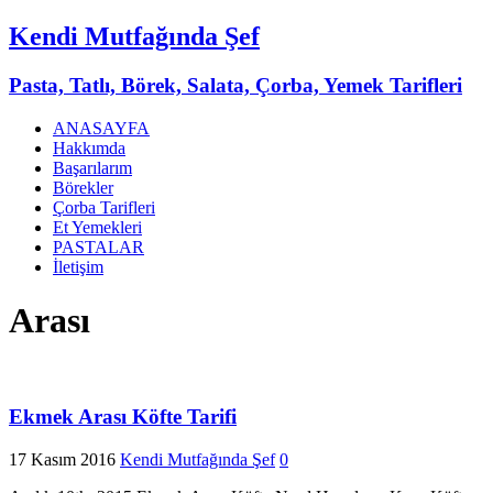
Kendi Mutfağında Şef
Pasta, Tatlı, Börek, Salata, Çorba, Yemek Tarifleri
ANASAYFA
Hakkımda
Başarılarım
Börekler
Çorba Tarifleri
Et Yemekleri
PASTALAR
İletişim
Arası
Ekmek Arası Köfte Tarifi
17 Kasım 2016
Kendi Mutfağında Şef
0