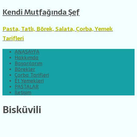
Kendi Mutfağında Şef
Pasta, Tatlı, Börek, Salata, Çorba, Yemek
Tarifleri
ANASAYFA
Hakkımda
Başarılarım
Börekler
Çorba Tarifleri
Et Yemekleri
PASTALAR
İletişim
Bisküvili