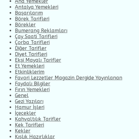
Ana Yemekler
Antalya Yemekleri
Başarılarım
Börek Tarifleri
Börekler
Bumerang Reklamları
Çay Saati Tarifleri
Çorba Tarifleri
Diğer Tarifler
Diyet Tarifleri
Ekşi Mayalı Tarifler
Et Yemekleri
Etkinliklerim
Favori Lezzetler Magazin Dergide Yayınlanan
Faydalı Bilgiler
Fırın Yemekleri
Genel
Gezi Yazıları
Hamur İşleri
İçecekler
Kahvaltılık Tarifler
Kek Tarifleri
Kekler
Kışlık Hazırlıklar