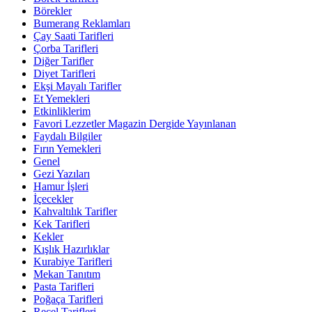
Börekler
Bumerang Reklamları
Çay Saati Tarifleri
Çorba Tarifleri
Diğer Tarifler
Diyet Tarifleri
Ekşi Mayalı Tarifler
Et Yemekleri
Etkinliklerim
Favori Lezzetler Magazin Dergide Yayınlanan
Faydalı Bilgiler
Fırın Yemekleri
Genel
Gezi Yazıları
Hamur İşleri
İçecekler
Kahvaltılık Tarifler
Kek Tarifleri
Kekler
Kışlık Hazırlıklar
Kurabiye Tarifleri
Mekan Tanıtım
Pasta Tarifleri
Poğaça Tarifleri
Reçel Tarifleri