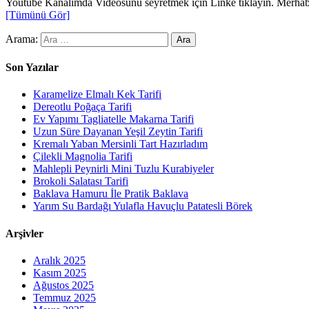
Youtube Kanalımda Videosunu seyretmek için Linke tıklayın. Merhaba S
[Tümünü Gör]
Arama:
Son Yazılar
Karamelize Elmalı Kek Tarifi
Dereotlu Poğaça Tarifi
Ev Yapımı Tagliatelle Makarna Tarifi
Uzun Süre Dayanan Yeşil Zeytin Tarifi
Kremalı Yaban Mersinli Tart Hazırladım
Çilekli Magnolia Tarifi
Mahlepli Peynirli Mini Tuzlu Kurabiyeler
Brokoli Salatası Tarifi
Baklava Hamuru İle Pratik Baklava
Yarım Su Bardağı Yulafla Havuçlu Patatesli Börek
Arşivler
Aralık 2025
Kasım 2025
Ağustos 2025
Temmuz 2025