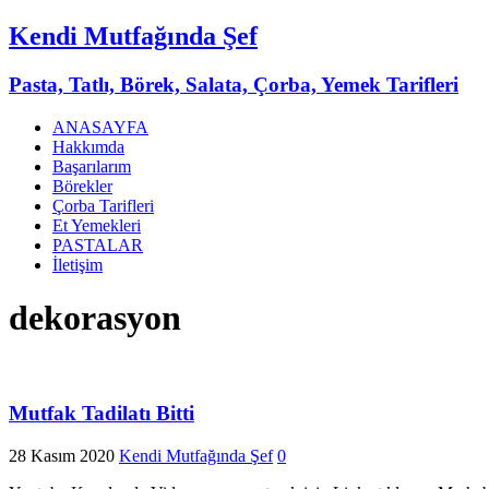
Kendi Mutfağında Şef
Pasta, Tatlı, Börek, Salata, Çorba, Yemek Tarifleri
ANASAYFA
Hakkımda
Başarılarım
Börekler
Çorba Tarifleri
Et Yemekleri
PASTALAR
İletişim
dekorasyon
Mutfak Tadilatı Bitti
28 Kasım 2020
Kendi Mutfağında Şef
0