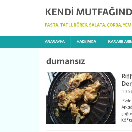
KENDI MUTFAĞIND
PASTA, TATLI, BÖREK, SALATA, ÇORBA, YEM
ANASAYFA
HAKKIMDA
BAŞARILARI
dumansız
Rif
Den
30 
Evde 
Arkad
çoğun
Köfte