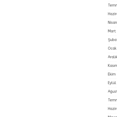
Temm
Hazi
Nisa
Mart
Şuba
Ocak
Aralı
Kası
Ekim
Eylül
Ağus
Temm
Hazi