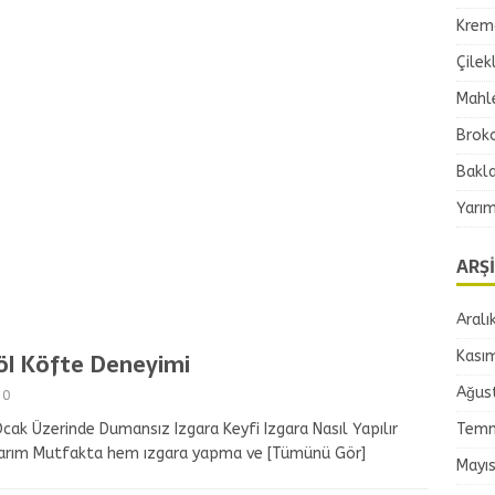
Krema
Çilek
Mahle
Broko
Bakla
Yarım
ARŞ
Aralı
Kası
göl Köfte Deneyimi
Ağus
0
Temm
Ocak Üzerinde Dumansız Izgara Keyfi Izgara Nasıl Yapılır
şlarım Mutfakta hem ızgara yapma ve
[Tümünü Gör]
Mayı