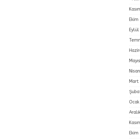
Kası
Ekim
Eylül
Temm
Hazi
Mayı
Nisa
Mart
Şuba
Ocak
Aralı
Kası
Ekim