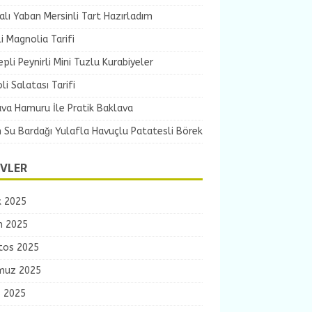
lı Yaban Mersinli Tart Hazırladım
li Magnolia Tarifi
pli Peynirli Mini Tuzlu Kurabiyeler
li Salatası Tarifi
va Hamuru İle Pratik Baklava
 Su Bardağı Yulafla Havuçlu Patatesli Börek
IVLER
k 2025
m 2025
tos 2025
uz 2025
s 2025