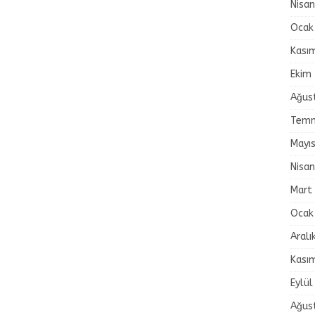
Nisa
Ocak
Kası
Ekim
Ağus
Temm
Mayı
Nisa
Mart
Ocak
Aralı
Kası
Eylül
Ağus