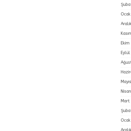
Şuba
Ocak
Aralı
Kası
Ekim
Eylül
Ağus
Hazi
Mayı
Nisa
Mart
Şuba
Ocak
Aralı