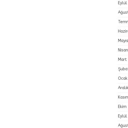
Eylül
Ağus
Temm
Hazi
Mayı
Nisa
Mart
Şuba
Ocak
Aralı
Kası
Ekim
Eylül
Ağus