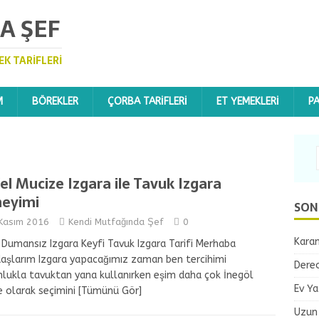
A ŞEF
EK TARIFLERI
M
BÖREKLER
ÇORBA TARIFLERI
ET YEMEKLERI
P
fel Mucize Izgara ile Tavuk Izgara
eyimi
SON
Kasım 2016
Kendi Mutfağında Şef
0
Karam
Dumansız Izgara Keyfi Tavuk Izgara Tarifi Merhaba
aşlarım Izgara yapacağımız zaman ben tercihimi
Dereo
lukla tavuktan yana kullanırken eşim daha çok İnegöl
Ev Ya
 olarak seçimini
[Tümünü Gör]
Uzun 