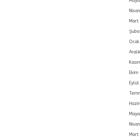
Mayı
Nisa
Mart
Şuba
Ocak
Aralı
Kası
Ekim
Eylül
Temm
Hazi
Mayı
Nisa
Mart