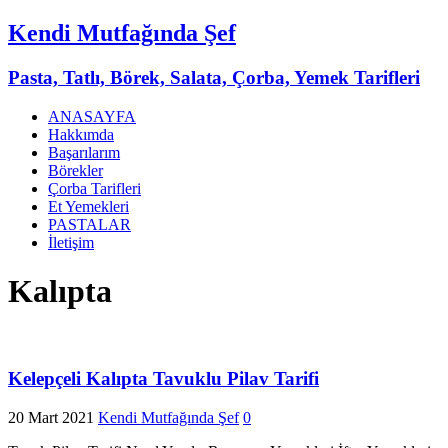
Kendi Mutfağında Şef
Pasta, Tatlı, Börek, Salata, Çorba, Yemek Tarifleri
ANASAYFA
Hakkımda
Başarılarım
Börekler
Çorba Tarifleri
Et Yemekleri
PASTALAR
İletişim
Kalıpta
Kelepçeli Kalıpta Tavuklu Pilav Tarifi
20 Mart 2021
Kendi Mutfağında Şef
0