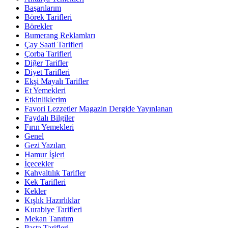
Başarılarım
Börek Tarifleri
Börekler
Bumerang Reklamları
Çay Saati Tarifleri
Çorba Tarifleri
Diğer Tarifler
Diyet Tarifleri
Ekşi Mayalı Tarifler
Et Yemekleri
Etkinliklerim
Favori Lezzetler Magazin Dergide Yayınlanan
Faydalı Bilgiler
Fırın Yemekleri
Genel
Gezi Yazıları
Hamur İşleri
İçecekler
Kahvaltılık Tarifler
Kek Tarifleri
Kekler
Kışlık Hazırlıklar
Kurabiye Tarifleri
Mekan Tanıtım
Pasta Tarifleri