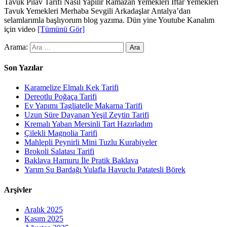
Tavuk Pilav Tarifi Nasıl Yapılır Ramazan Yemekleri İftar Yemekleri
Tavuk Yemekleri Merhaba Sevgili Arkadaşlar Antalya’dan
selamlarımla başlıyorum blog yazıma. Dün yine Youtube Kanalım
için video
[Tümünü Gör]
Arama:
Son Yazılar
Karamelize Elmalı Kek Tarifi
Dereotlu Poğaça Tarifi
Ev Yapımı Tagliatelle Makarna Tarifi
Uzun Süre Dayanan Yeşil Zeytin Tarifi
Kremalı Yaban Mersinli Tart Hazırladım
Çilekli Magnolia Tarifi
Mahlepli Peynirli Mini Tuzlu Kurabiyeler
Brokoli Salatası Tarifi
Baklava Hamuru İle Pratik Baklava
Yarım Su Bardağı Yulafla Havuçlu Patatesli Börek
Arşivler
Aralık 2025
Kasım 2025