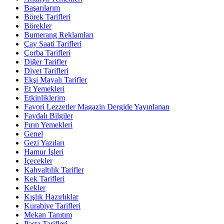
Başarılarım
Börek Tarifleri
Börekler
Bumerang Reklamları
Çay Saati Tarifleri
Çorba Tarifleri
Diğer Tarifler
Diyet Tarifleri
Ekşi Mayalı Tarifler
Et Yemekleri
Etkinliklerim
Favori Lezzetler Magazin Dergide Yayınlanan
Faydalı Bilgiler
Fırın Yemekleri
Genel
Gezi Yazıları
Hamur İşleri
İçecekler
Kahvaltılık Tarifler
Kek Tarifleri
Kekler
Kışlık Hazırlıklar
Kurabiye Tarifleri
Mekan Tanıtım
Pasta Tarifleri