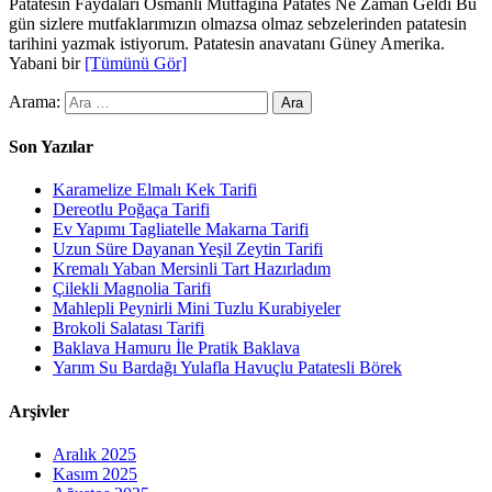
Patatesin Faydaları Osmanlı Mutfağına Patates Ne Zaman Geldi Bu
gün sizlere mutfaklarımızın olmazsa olmaz sebzelerinden patatesin
tarihini yazmak istiyorum. Patatesin anavatanı Güney Amerika.
Yabani bir
[Tümünü Gör]
Arama:
Son Yazılar
Karamelize Elmalı Kek Tarifi
Dereotlu Poğaça Tarifi
Ev Yapımı Tagliatelle Makarna Tarifi
Uzun Süre Dayanan Yeşil Zeytin Tarifi
Kremalı Yaban Mersinli Tart Hazırladım
Çilekli Magnolia Tarifi
Mahlepli Peynirli Mini Tuzlu Kurabiyeler
Brokoli Salatası Tarifi
Baklava Hamuru İle Pratik Baklava
Yarım Su Bardağı Yulafla Havuçlu Patatesli Börek
Arşivler
Aralık 2025
Kasım 2025