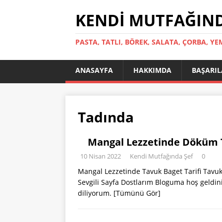
KENDI MUTFAĞIND
PASTA, TATLI, BÖREK, SALATA, ÇORBA, YE
ANASAYFA
HAKKIMDA
BAŞARI
Tadında
Mangal Lezzetinde Döküm 
10 Nisan 2022
Kendi Mutfağında Şef
0
Mangal Lezzetinde Tavuk Baget Tarifi Tavu
Sevgili Sayfa Dostlarım Bloguma hoş geldiniz.
diliyorum.
[Tümünü Gör]