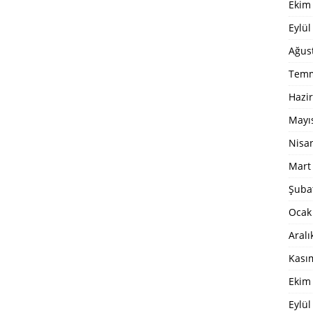
Ekim
Eylül
Ağus
Temm
Hazi
Mayı
Nisa
Mart
Şuba
Ocak
Aralı
Kası
Ekim
Eylül