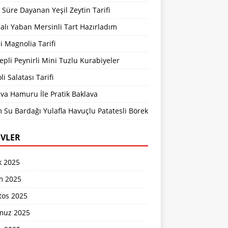
Süre Dayanan Yeşil Zeytin Tarifi
lı Yaban Mersinli Tart Hazırladım
li Magnolia Tarifi
pli Peynirli Mini Tuzlu Kurabiyeler
li Salatası Tarifi
va Hamuru İle Pratik Baklava
 Su Bardağı Yulafla Havuçlu Patatesli Börek
IVLER
k 2025
m 2025
tos 2025
uz 2025