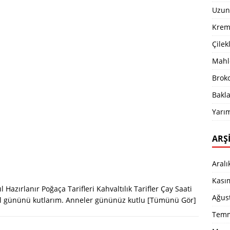
Uzun 
Krema
Çilek
Mahle
Broko
Bakla
Yarım
ARŞ
Aralı
Kası
Hazırlanır Poğaça Tarifleri Kahvaltılık Tarifler Çay Saati
Ağus
zel gününü kutlarım. Anneler gününüz kutlu
[Tümünü Gör]
Temm