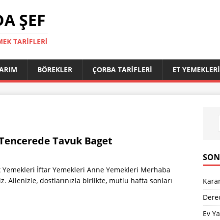
A ŞEF
MEK TARIFLERI
LARIM
BÖREKLER
ÇORBA TARIFLERI
ET YEMEKLERI
Tencerede Tavuk Baget
SON
k Yemekleri İftar Yemekleri Anne Yemekleri Merhaba
 Ailenizle, dostlarınızla birlikte, mutlu hafta sonları
Karam
Dereo
Ev Ya