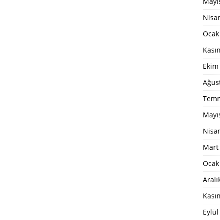
Mayı
Nisa
Ocak
Kası
Ekim
Ağus
Temm
Mayı
Nisa
Mart
Ocak
Aralı
Kası
Eylül