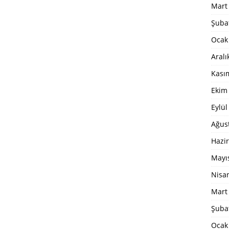
Mart
Şuba
Ocak
Aralı
Kası
Ekim
Eylül
Ağus
Hazi
Mayı
Nisa
Mart
Şuba
Ocak