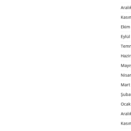
Aralı
Kası
Ekim
Eylül
Temm
Hazi
Mayı
Nisa
Mart
Şuba
Ocak
Aralı
Kası