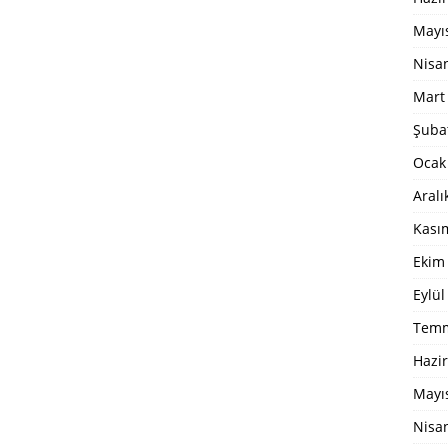
Mayı
Nisa
Mart
Şuba
Ocak
Aralı
Kası
Ekim
Eylül
Temm
Hazi
Mayı
Nisa