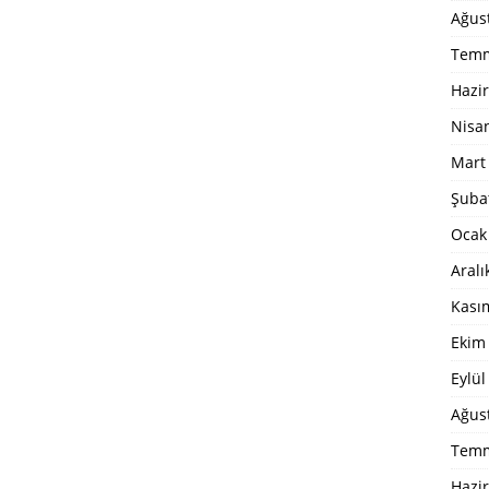
Ağus
Temm
Hazi
Nisa
Mart
Şuba
Ocak
Aralı
Kası
Ekim
Eylül
Ağus
Temm
Hazi