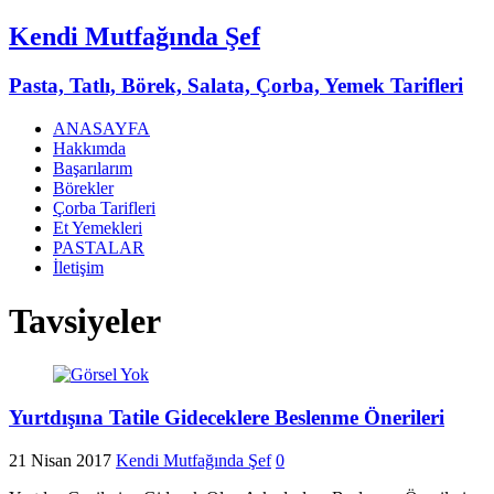
Kendi Mutfağında Şef
Pasta, Tatlı, Börek, Salata, Çorba, Yemek Tarifleri
ANASAYFA
Hakkımda
Başarılarım
Börekler
Çorba Tarifleri
Et Yemekleri
PASTALAR
İletişim
Tavsiyeler
Yurtdışına Tatile Gideceklere Beslenme Önerileri
21 Nisan 2017
Kendi Mutfağında Şef
0