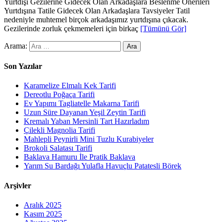
Yurtdışı Gezilerine Gidecek Olan Arkadaşlara Beslenme Önerileri
Yurtdışına Tatile Gidecek Olan Arkadaşlara Tavsiyeler Tatil
nedeniyle muhtemel birçok arkadaşımız yurtdışına çıkacak.
Gezilerinde zorluk çekmemeleri için birkaç
[Tümünü Gör]
Arama:
Son Yazılar
Karamelize Elmalı Kek Tarifi
Dereotlu Poğaça Tarifi
Ev Yapımı Tagliatelle Makarna Tarifi
Uzun Süre Dayanan Yeşil Zeytin Tarifi
Kremalı Yaban Mersinli Tart Hazırladım
Çilekli Magnolia Tarifi
Mahlepli Peynirli Mini Tuzlu Kurabiyeler
Brokoli Salatası Tarifi
Baklava Hamuru İle Pratik Baklava
Yarım Su Bardağı Yulafla Havuçlu Patatesli Börek
Arşivler
Aralık 2025
Kasım 2025