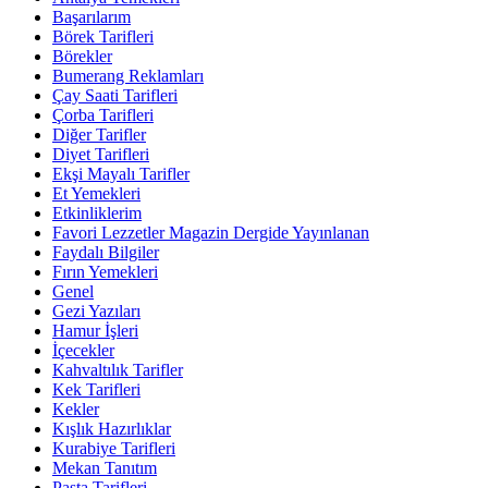
Başarılarım
Börek Tarifleri
Börekler
Bumerang Reklamları
Çay Saati Tarifleri
Çorba Tarifleri
Diğer Tarifler
Diyet Tarifleri
Ekşi Mayalı Tarifler
Et Yemekleri
Etkinliklerim
Favori Lezzetler Magazin Dergide Yayınlanan
Faydalı Bilgiler
Fırın Yemekleri
Genel
Gezi Yazıları
Hamur İşleri
İçecekler
Kahvaltılık Tarifler
Kek Tarifleri
Kekler
Kışlık Hazırlıklar
Kurabiye Tarifleri
Mekan Tanıtım
Pasta Tarifleri