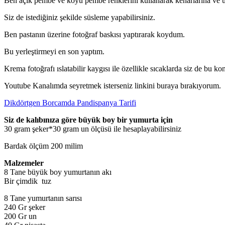
Ben açık pembe ve koyu pembe renklerini kullanarak kenarlarına ve 
Siz de istediğiniz şekilde süsleme yapabilirsiniz.
Ben pastanın üzerine fotoğraf baskısı yaptırarak koydum.
Bu yerleştirmeyi en son yaptım.
Krema fotoğrafı ıslatabilir kaygısı ile özellikle sıcaklarda siz de bu k
Youtube Kanalımda seyretmek isterseniz linkini buraya bırakıyorum.
Dikdörtgen Borcamda Pandispanya Tarifi
Siz de kalıbınıza göre büyük boy bir yumurta için
30 gram şeker*30 gram un ölçüsü ile hesaplayabilirsiniz
Bardak ölçüm 200 milim
Malzemeler
8 Tane büyük boy yumurtanın akı
Bir çimdik tuz
8 Tane yumurtanın sarısı
240 Gr şeker
200 Gr un