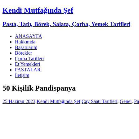
Kendi Mutfağında Şef
Pasta, Tatlı, Börek, Salata, Çorba, Yemek Tarifleri
ANASAYFA
Hakkımda
Başarılarım
Börekler
Çorba Tarifleri
Et Yemekleri
PASTALAR
İletişim
50 Kişilik Pandispanya
25 Haziran 2023
Kendi Mutfağında Şef
Çay Saati Tarifleri
,
Genel
,
Pa