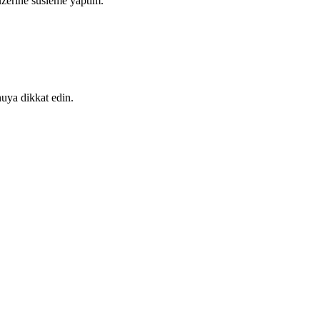
üzerine süsleme yaptım.
onuya dikkat edin.