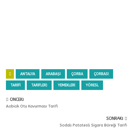
ANTALYA
ARABAŞI
ÇORBA
ÇORBASI
TARIFI
TARIFLER)
YEMEKLERI
YÖRESL
ÖNCEKI
Acıbicik Otu Kavurması Tarifi
SONRAKI
Sodalı Patatesli Sigara Böreği Tarifi