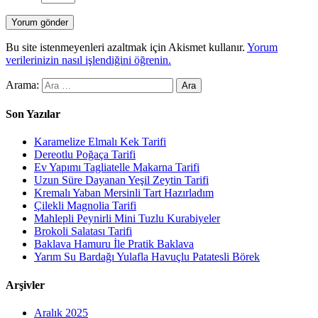
Bu site istenmeyenleri azaltmak için Akismet kullanır.
Yorum
verilerinizin nasıl işlendiğini öğrenin.
Arama:
Son Yazılar
Karamelize Elmalı Kek Tarifi
Dereotlu Poğaça Tarifi
Ev Yapımı Tagliatelle Makarna Tarifi
Uzun Süre Dayanan Yeşil Zeytin Tarifi
Kremalı Yaban Mersinli Tart Hazırladım
Çilekli Magnolia Tarifi
Mahlepli Peynirli Mini Tuzlu Kurabiyeler
Brokoli Salatası Tarifi
Baklava Hamuru İle Pratik Baklava
Yarım Su Bardağı Yulafla Havuçlu Patatesli Börek
Arşivler
Aralık 2025