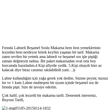
Fırında Labneli Beşamel Soslu Makarna hem fırın yemeklerinin
lezzetini hem nerdeyse börek keyfini yaşatan bir tarif. Makarna
zaten sevilen bir yemek ama labneli ve beşamel sos işle piştiği
zaman değmeyin tadına. Bir paket makarnadan oval orta boy
borcamda hazırladım.4 Kişi afiyetle yedik. 5.Kişi olsaydı bize az
kalacak diye biraz canımız sıkılabilirdi yani…))
Labne kullandığım için yağa gerek yok dedim. Süzme peynir, tuzsuz
lor ve 1 kutu Labne muhteşem bir uyum içinde beşamel sos ile
fırında pişti. Size de tavsiye ederim.
Çok hafif, çok lezzetli bir makarna tarifi. Denemek isterseniz,
Buyrun Tarifi,