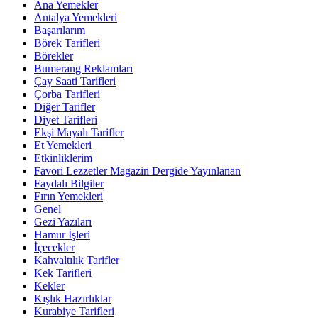
Ana Yemekler
Antalya Yemekleri
Başarılarım
Börek Tarifleri
Börekler
Bumerang Reklamları
Çay Saati Tarifleri
Çorba Tarifleri
Diğer Tarifler
Diyet Tarifleri
Ekşi Mayalı Tarifler
Et Yemekleri
Etkinliklerim
Favori Lezzetler Magazin Dergide Yayınlanan
Faydalı Bilgiler
Fırın Yemekleri
Genel
Gezi Yazıları
Hamur İşleri
İçecekler
Kahvaltılık Tarifler
Kek Tarifleri
Kekler
Kışlık Hazırlıklar
Kurabiye Tarifleri