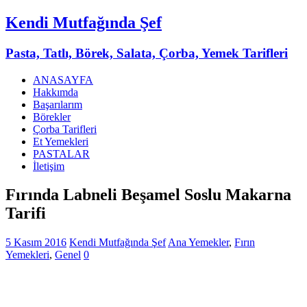
Kendi Mutfağında Şef
Pasta, Tatlı, Börek, Salata, Çorba, Yemek Tarifleri
ANASAYFA
Hakkımda
Başarılarım
Börekler
Çorba Tarifleri
Et Yemekleri
PASTALAR
İletişim
Fırında Labneli Beşamel Soslu Makarna
Tarifi
5 Kasım 2016
Kendi Mutfağında Şef
Ana Yemekler
,
Fırın
Yemekleri
,
Genel
0