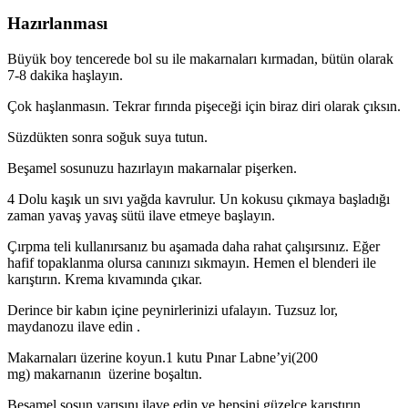
Hazırlanması
Büyük boy tencerede bol su ile makarnaları kırmadan, bütün olarak
7-8 dakika haşlayın.
Çok haşlanmasın. Tekrar fırında pişeceği için biraz diri olarak çıksın.
Süzdükten sonra soğuk suya tutun.
Beşamel sosunuzu hazırlayın makarnalar pişerken.
4 Dolu kaşık un sıvı yağda kavrulur. Un kokusu çıkmaya başladığı
zaman yavaş yavaş sütü ilave etmeye başlayın.
Çırpma teli kullanırsanız bu aşamada daha rahat çalışırsınız. Eğer
hafif topaklanma olursa canınızı sıkmayın. Hemen el blenderi ile
karıştırın. Krema kıvamında çıkar.
Derince bir kabın içine peynirlerinizi ufalayın. Tuzsuz lor,
maydanozu ilave edin .
Makarnaları üzerine koyun.1 kutu Pınar Labne’yi(200
mg) makarnanın üzerine boşaltın.
Beşamel sosun yarısını ilave edin ve hepsini güzelce karıştırın.