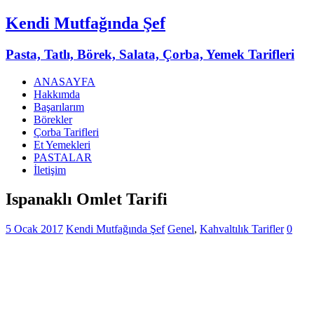
Kendi Mutfağında Şef
Pasta, Tatlı, Börek, Salata, Çorba, Yemek Tarifleri
ANASAYFA
Hakkımda
Başarılarım
Börekler
Çorba Tarifleri
Et Yemekleri
PASTALAR
İletişim
Ispanaklı Omlet Tarifi
5 Ocak 2017
Kendi Mutfağında Şef
Genel
,
Kahvaltılık Tarifler
0