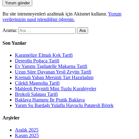
Bu site istenmeyenleri azaltmak için Akismet kullanır.
Yorum
verilerinizin nasıl işlendiğini öğrenin.
Arama:
Son Yazılar
Karamelize Elmalı Kek Tarifi
Dereotlu Poğaça Tarifi
Ev Yapımı Tagliatelle Makarna Tarifi
Uzun Süre Dayanan Yeşil Zeytin Tarifi
Kremalı Yaban Mersinli Tart Hazırladım
Çilekli Magnolia Tarifi
Mahlepli Peynirli Mini Tuzlu Kurabiyeler
Brokoli Salatası Tarifi
Baklava Hamuru İle Pratik Baklava
Yarım Su Bardağı Yulafla Havuçlu Patatesli Börek
Arşivler
Aralık 2025
Kasım 2025