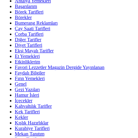
Antalya Yemekleri
Başarılarım
Börek Tarifleri
Börekler
Bumerang Reklamları
Çay Saati Tarifleri
Çorba Tarifleri
Diğer Tarifler
Diyet Tarifleri
Ekşi Mayalı Tarifler
Et Yemekleri
Etkinliklerim
Favori Lezzetler Magazin Dergide Yayınlanan
Faydalı Bilgiler
Fırın Yemekleri
Genel
Gezi Yazıları
Hamur İşleri
İçecekler
Kahvaltılık Tarifler
Kek Tarifleri
Kekler
Kışlık Hazırlıklar
Kurabiye Tarifleri
Mekan Tanıtım