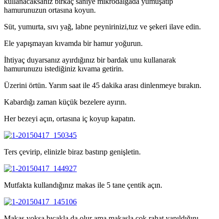
kullanacaksanız birkaç saniye mikrodalgada yumuşatıp
hamurunuzun ortasına koyun.
Süt, yumurta, sıvı yağ, labne peynirinizi,tuz ve şekeri ilave edin.
Ele yapışmayan kıvamda bir hamur yoğurun.
İhtiyaç duyarsanız ayırdığınız bir bardak unu kullanarak
hamurunuzu istediğiniz kıvama getirin.
Üzerini örtün. Yarım saat ile 45 dakika arası dinlenmeye bırakın.
Kabardığı zaman küçük bezelere ayırın.
Her bezeyi açın, ortasına iç koyup kapatın.
Ters çevirip, elinizle biraz bastırıp genişletin.
Mutfakta kullandığınız makas ile 5 tane çentik açın.
Makas yoksa bıçakla da olur ama makasla çok rahat yapıldığını