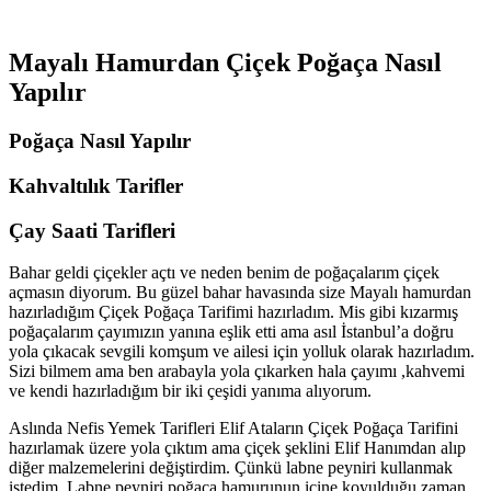
Mayalı Hamurdan Çiçek Poğaça Nasıl
Yapılır
Poğaça Nasıl Yapılır
Kahvaltılık Tarifler
Çay Saati Tarifleri
Bahar geldi çiçekler açtı ve neden benim de poğaçalarım çiçek
açmasın diyorum. Bu güzel bahar havasında size Mayalı hamurdan
hazırladığım Çiçek Poğaça Tarifimi hazırladım. Mis gibi kızarmış
poğaçalarım çayımızın yanına eşlik etti ama asıl İstanbul’a doğru
yola çıkacak sevgili komşum ve ailesi için yolluk olarak hazırladım.
Sizi bilmem ama ben arabayla yola çıkarken hala çayımı ,kahvemi
ve kendi hazırladığım bir iki çeşidi yanıma alıyorum.
Aslında Nefis Yemek Tarifleri Elif Ataların Çiçek Poğaça Tarifini
hazırlamak üzere yola çıktım ama çiçek şeklini Elif Hanımdan alıp
diğer malzemelerini değiştirdim. Çünkü labne peyniri kullanmak
istedim. Labne peyniri poğaça hamurunun içine koyulduğu zaman