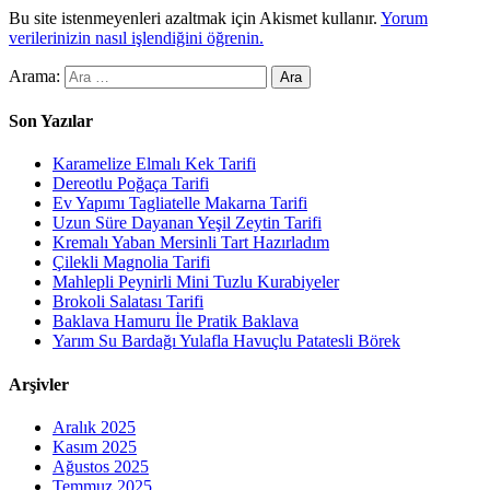
Bu site istenmeyenleri azaltmak için Akismet kullanır.
Yorum
verilerinizin nasıl işlendiğini öğrenin.
Arama:
Son Yazılar
Karamelize Elmalı Kek Tarifi
Dereotlu Poğaça Tarifi
Ev Yapımı Tagliatelle Makarna Tarifi
Uzun Süre Dayanan Yeşil Zeytin Tarifi
Kremalı Yaban Mersinli Tart Hazırladım
Çilekli Magnolia Tarifi
Mahlepli Peynirli Mini Tuzlu Kurabiyeler
Brokoli Salatası Tarifi
Baklava Hamuru İle Pratik Baklava
Yarım Su Bardağı Yulafla Havuçlu Patatesli Börek
Arşivler
Aralık 2025
Kasım 2025
Ağustos 2025
Temmuz 2025