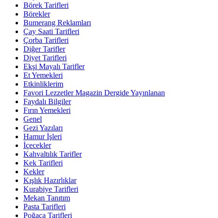
Börek Tarifleri
Börekler
Bumerang Reklamları
Çay Saati Tarifleri
Çorba Tarifleri
Diğer Tarifler
Diyet Tarifleri
Ekşi Mayalı Tarifler
Et Yemekleri
Etkinliklerim
Favori Lezzetler Magazin Dergide Yayınlanan
Faydalı Bilgiler
Fırın Yemekleri
Genel
Gezi Yazıları
Hamur İşleri
İçecekler
Kahvaltılık Tarifler
Kek Tarifleri
Kekler
Kışlık Hazırlıklar
Kurabiye Tarifleri
Mekan Tanıtım
Pasta Tarifleri
Poğaça Tarifleri