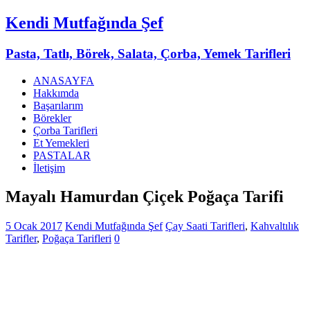
Kendi Mutfağında Şef
Pasta, Tatlı, Börek, Salata, Çorba, Yemek Tarifleri
ANASAYFA
Hakkımda
Başarılarım
Börekler
Çorba Tarifleri
Et Yemekleri
PASTALAR
İletişim
Mayalı Hamurdan Çiçek Poğaça Tarifi
5 Ocak 2017
Kendi Mutfağında Şef
Çay Saati Tarifleri
,
Kahvaltılık
Tarifler
,
Poğaça Tarifleri
0