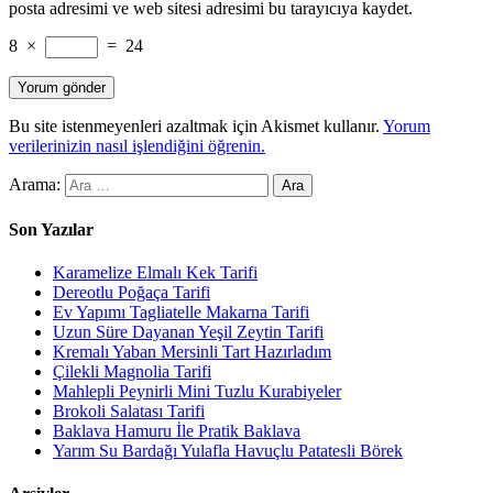
posta adresimi ve web sitesi adresimi bu tarayıcıya kaydet.
8
×
=
24
Bu site istenmeyenleri azaltmak için Akismet kullanır.
Yorum
verilerinizin nasıl işlendiğini öğrenin.
Arama:
Son Yazılar
Karamelize Elmalı Kek Tarifi
Dereotlu Poğaça Tarifi
Ev Yapımı Tagliatelle Makarna Tarifi
Uzun Süre Dayanan Yeşil Zeytin Tarifi
Kremalı Yaban Mersinli Tart Hazırladım
Çilekli Magnolia Tarifi
Mahlepli Peynirli Mini Tuzlu Kurabiyeler
Brokoli Salatası Tarifi
Baklava Hamuru İle Pratik Baklava
Yarım Su Bardağı Yulafla Havuçlu Patatesli Börek