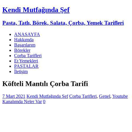
Kendi Mutfağında Şef
Pasta, Tatlı, Börek, Salata, Çorba, Yemek Tarifleri
ANASAYFA
Hakkımda
Başarılarım
Börekler
Çorba Tarifleri
Et Yemekleri
PASTALAR
İletişim
Köfteli Mantılı Çorba Tarifi
7 Mart 2021
Kendi Mutfağında Şef
Çorba Tarifleri
,
Genel
,
Youtube
Kanalımda Neler Var
0