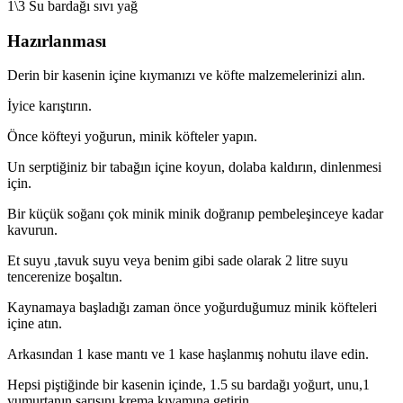
1\3 Su bardağı sıvı yağ
Hazırlanması
Derin bir kasenin içine kıymanızı ve köfte malzemelerinizi alın.
İyice karıştırın.
Önce köfteyi yoğurun, minik köfteler yapın.
Un serptiğiniz bir tabağın içine koyun, dolaba kaldırın, dinlenmesi
için.
Bir küçük soğanı çok minik minik doğranıp pembeleşinceye kadar
kavurun.
Et suyu ,tavuk suyu veya benim gibi sade olarak 2 litre suyu
tencerenize boşaltın.
Kaynamaya başladığı zaman önce yoğurduğumuz minik köfteleri
içine atın.
Arkasından 1 kase mantı ve 1 kase haşlanmış nohutu ilave edin.
Hepsi piştiğinde bir kasenin içinde, 1.5 su bardağı yoğurt, unu,1
yumurtanın sarısını krema kıvamına getirin..