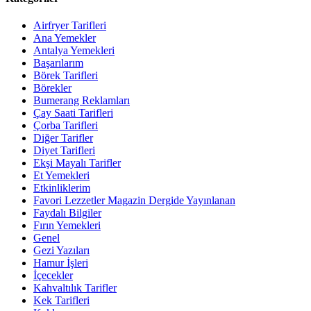
Airfryer Tarifleri
Ana Yemekler
Antalya Yemekleri
Başarılarım
Börek Tarifleri
Börekler
Bumerang Reklamları
Çay Saati Tarifleri
Çorba Tarifleri
Diğer Tarifler
Diyet Tarifleri
Ekşi Mayalı Tarifler
Et Yemekleri
Etkinliklerim
Favori Lezzetler Magazin Dergide Yayınlanan
Faydalı Bilgiler
Fırın Yemekleri
Genel
Gezi Yazıları
Hamur İşleri
İçecekler
Kahvaltılık Tarifler
Kek Tarifleri