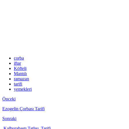
çorba
iftar
Köfteli
Mantılı
ramazan
tarifi
yemekleri
Önceki
Ezogelin Çorbası Tarifi
Sonraki
Kalburabastı Tatlısı Tarifi