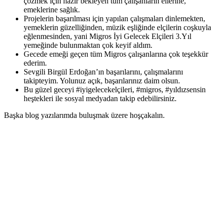
çözmek için hazır bekleyen tüm çalışanların ellerine,
emeklerine sağlık.
Projelerin başarılması için yapılan çalışmaları dinlemekten,
yemeklerin güzelliğinden, müzik eşliğinde elçilerin coşkuyla
eğlenmesinden, yani Migros İyi Gelecek Elçileri 3.Yıl
yemeğinde bulunmaktan çok keyif aldım.
Gecede emeği geçen tüm Migros çalışanlarına çok teşekkür
ederim.
Sevgili Birgül Erdoğan’ın başarılarını, çalışmalarını
takipteyim. Yolunuz açık, başarılarınız daim olsun.
Bu güzel geceyi #iyigelecekelçileri, #migros, #yıldızsensin
heştekleri ile sosyal medyadan takip edebilirsiniz.
Başka blog yazılarımda buluşmak üzere hoşçakalın.