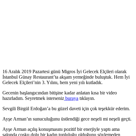
16 Aralık 2019 Pazartesi günü Migros İyi Gelecek Elçileri olarak
İstanbul Günay Restaurant’ta akşam yemeğinde buluştuk. Hem İyi
Gelecek Elçileri’nin 3. Yılını, hem yeni yılı kutladık.
Gecenin başlangıcından bitişine kadar anlatan kısa bir video
hazırladım. Seyretmek isterseniz
buraya
tıklayın.
Sevgili Birgül Erdoğan’a bu güzel daveti için çok teşekkür ederim.
Ayşe Arman’ın sunuculuğunu üstlendiği gece neşeli mi neşeli geçti.
Ayşe Arman açılış konuşmasını pozitif bir enerjiyle yaptı ama
salonda coşku dolu bir kadın topluluğu olduğunu söylemeden