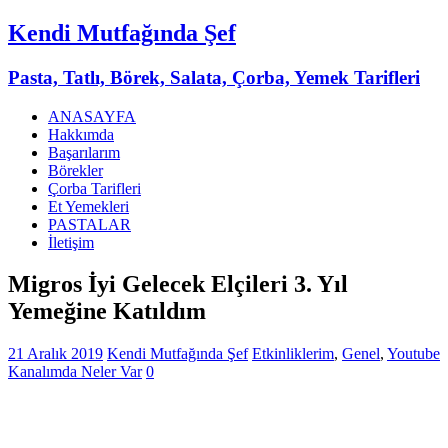
Kendi Mutfağında Şef
Pasta, Tatlı, Börek, Salata, Çorba, Yemek Tarifleri
ANASAYFA
Hakkımda
Başarılarım
Börekler
Çorba Tarifleri
Et Yemekleri
PASTALAR
İletişim
Migros İyi Gelecek Elçileri 3. Yıl
Yemeğine Katıldım
21 Aralık 2019
Kendi Mutfağında Şef
Etkinliklerim
,
Genel
,
Youtube
Kanalımda Neler Var
0