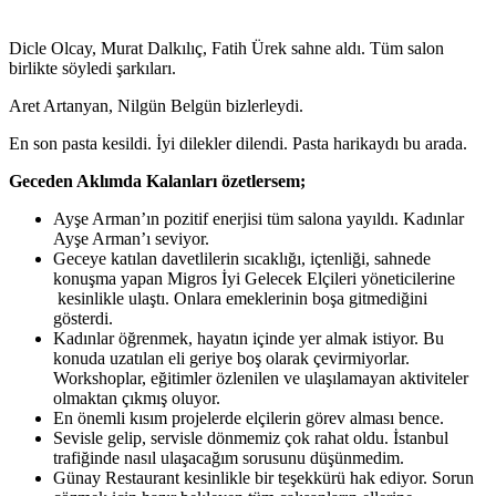
Dicle Olcay, Murat Dalkılıç, Fatih Ürek sahne aldı. Tüm salon
birlikte söyledi şarkıları.
Aret Artanyan, Nilgün Belgün bizlerleydi.
En son pasta kesildi. İyi dilekler dilendi. Pasta harikaydı bu arada.
Geceden Aklımda Kalanları özetlersem;
Ayşe Arman’ın pozitif enerjisi tüm salona yayıldı. Kadınlar
Ayşe Arman’ı seviyor.
Geceye katılan davetlilerin sıcaklığı, içtenliği, sahnede
konuşma yapan Migros İyi Gelecek Elçileri yöneticilerine
kesinlikle ulaştı. Onlara emeklerinin boşa gitmediğini
gösterdi.
Kadınlar öğrenmek, hayatın içinde yer almak istiyor. Bu
konuda uzatılan eli geriye boş olarak çevirmiyorlar.
Workshoplar, eğitimler özlenilen ve ulaşılamayan aktiviteler
olmaktan çıkmış oluyor.
En önemli kısım projelerde elçilerin görev alması bence.
Sevisle gelip, servisle dönmemiz çok rahat oldu. İstanbul
trafiğinde nasıl ulaşacağım sorusunu düşünmedim.
Günay Restaurant kesinlikle bir teşekkürü hak ediyor. Sorun