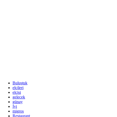
Buluştuk
elçileri
elçisi
gelecek
günay
İyi
migros
Restaurant