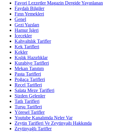
Favori Lezzetler Magazin Dergide Yayınlanan
Faydalı Bilgiler
Fırın Yemekleri
Genel
Gezi Yazıları
Hamur İşleri
İçecekler
Kahvaltılık Tarifler
Kek Tarifleri
Kekler
Kışlık Hazırlıklar
Kurabiye Tarifleri
Mekan Tanıtım
Pasta Tarifleri
Poğaça Tarifleri
Reçel Tarifleri
Salata Meze Tarifleri
Sizden Gelenler
Tatlı Tarifleri
Turşu Tarifleri
Yöresel Tarifler
Youtube Kanalımda Neler Var
Zeytin Tarifleri Ve Zeytinyağı Hakkında
Zeytinyağlı Tarifler