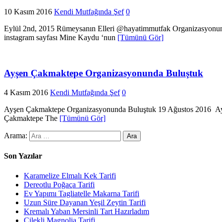
10 Kasım 2016
Kendi Mutfağında Şef
0
Eylül 2nd, 2015 Rümeysanın Elleri @hayatimmutfak Organizasyonund
instagram sayfası Mine Kaydu ‘nun
[Tümünü Gör]
Ayşen Çakmaktepe Organizasyonunda Buluştuk
4 Kasım 2016
Kendi Mutfağında Şef
0
Ayşen Çakmaktepe Organizasyonunda Buluştuk 19 Ağustos 2016 Ayşe
Çakmaktepe The
[Tümünü Gör]
Arama:
Son Yazılar
Karamelize Elmalı Kek Tarifi
Dereotlu Poğaça Tarifi
Ev Yapımı Tagliatelle Makarna Tarifi
Uzun Süre Dayanan Yeşil Zeytin Tarifi
Kremalı Yaban Mersinli Tart Hazırladım
Çilekli Magnolia Tarifi