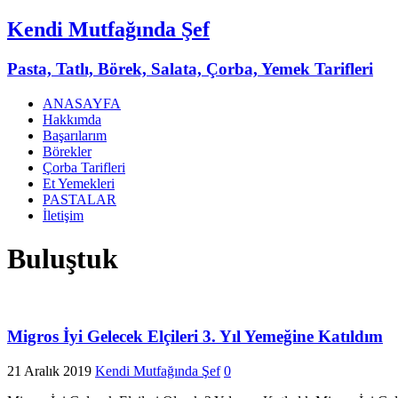
Kendi Mutfağında Şef
Pasta, Tatlı, Börek, Salata, Çorba, Yemek Tarifleri
ANASAYFA
Hakkımda
Başarılarım
Börekler
Çorba Tarifleri
Et Yemekleri
PASTALAR
İletişim
Buluştuk
Migros İyi Gelecek Elçileri 3. Yıl Yemeğine Katıldım
21 Aralık 2019
Kendi Mutfağında Şef
0