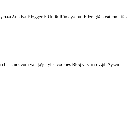
şması Antalya Blogger Etkinlik Rümeysanın Elleri, @hayatimmutfak
r randevum var. @jellyfishcookies Blog yazarı sevgili Ayşen