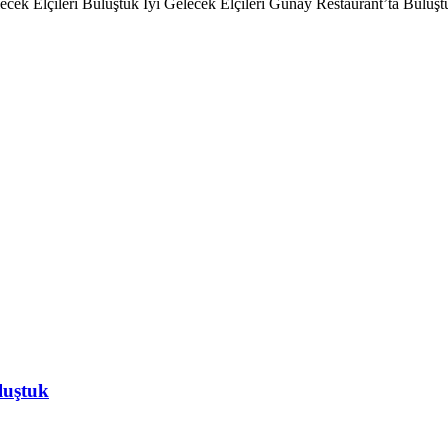
lecek Elçileri Buluştuk İyi Gelecek Elçileri Günay Restaurant’ta Bulu
luştuk