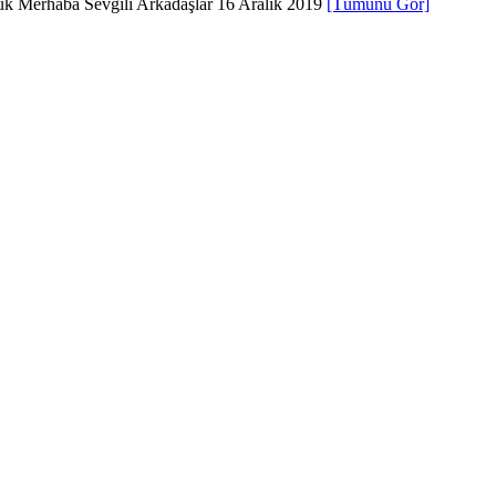
ştuk Merhaba Sevgili Arkadaşlar 16 Aralık 2019
[Tümünü Gör]