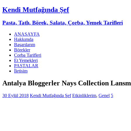
Kendi Mutfağında Şef
Pasta, Tatlı, Börek, Salata, Çorba, Yemek Tarifleri
ANASAYFA
Hakkımda
Başarılarım
Börekler
Çorba Tarifleri
Et Yemekleri
PASTALAR
İletişim
Antalya Bloggerler Nays Collection Lans
30 Eylül 2018
Kendi Mutfağında Şef
Etkinliklerim
,
Genel
5