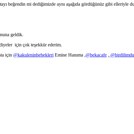
stayı beğendin mi dediğimizde aynı aşağıda gördüğünüz gibi elleriyle duy
onuna geldik.
diyeler için çok teşekkür ederim.
ta için
@kakuleninbebekleri
Emine Hanıma ,
@bekacafe
,
@birdilimd