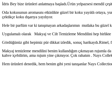
İdris Bey bize ürünleri anlatmaya başladı.Ürün yelpazsesi mendil çeşi
Oda kokusunun aromasını etkinlikte güzel bir koku yayıldı ortaya, 
çektikçe koku dışarıya yayılıyor.
Hele bir parfüm var ki tanışmayan arkadaşlarımın mutlaka bu güzel 
Uygulamalı olarak Makyaj ve Cilt Temizleme Mendilini hep birlikte te
Gördüğünüz gibi hepimiz pür dikkat izledik, sonuç harikaydı.Rimel, far
Makyaj temizleme mendilini benim kullandığım çıkmayan rujumla da t
kahve içebilirim, ama rujum yine çıkmıyor. Çok rahatım . Nays Colle
Hem ürünleri denedik, hem benim gibi yeni tanışanlar Nays Collection 