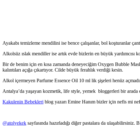
Ayakabı temizleme mendilini ise bence çalışanlar, bol koşturanlar çan
Alkolsüz ıslak mendiller ise artık evde bizlerin en büyük yardımcısı
Bir de benim için en kısa zamanda deneyeciğim Oxygen Bubble Mask ma
kalıntıları açığa çıkartıyor. Cilde büyük ferahlık verdiği kesin.
Alkol içermeyen Parfume Essence Oil 10 ml lik şişeleri henüz açmadı
Antalya’da yaşayan kozmetik, life style, yemek bloggerleri bir arad
Kakulenin Bebekleri
blog yazarı Emine Hanım bizler için nefis mi nefis
@atolyekek
sayfasında hazırladığı diğer pastalara da ulaşabilirsiniz. 