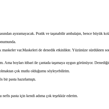
tasından ayıramayacak. Pratik ve taşınabilir ambalajın, bence büyük kola
 konumunda.
skeler var.Maskeleri de denedik etkinlikte. Yüzünüze sürdükten sonra
m. Ama boyları itibari ile çantada taşımaya uygun görünüyor. Denediğ
a olmaktan çok mutlu olduğumu söyleyebilirim.
 bir pasta hazırlamıştı.
Bu nefis pasta için kendi adıma çok teşekkür ederim.