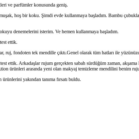
tleri ve parfümler konusunda geniş.
yumuşak, hoş bir koku. Şimdi evde kullanmaya başladım. Bambu çubukl
kokuyu denemelerini isterim. Ve hemen kullanmaya başladım.
st ettik.
, ruj, fondoten tek mendille çıktı.Genel olarak tüm hatları ile yüzünüz
est ettik. Arkadaşlar rujum gerçekten sabah sürdüğüm zaman, akşama k
ktion ürünleri arasında yeni olan makyaj temizleme mendilini benim ru
ürünlerini yakından tanıma fırsatı buldu.