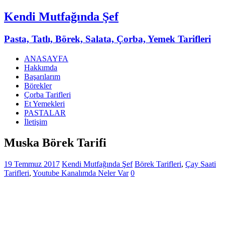
Kendi Mutfağında Şef
Pasta, Tatlı, Börek, Salata, Çorba, Yemek Tarifleri
ANASAYFA
Hakkımda
Başarılarım
Börekler
Çorba Tarifleri
Et Yemekleri
PASTALAR
İletişim
Muska Börek Tarifi
19 Temmuz 2017
Kendi Mutfağında Şef
Börek Tarifleri
,
Çay Saati
Tarifleri
,
Youtube Kanalımda Neler Var
0