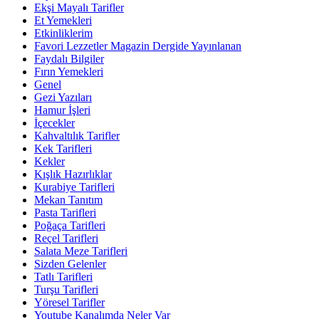
Ekşi Mayalı Tarifler
Et Yemekleri
Etkinliklerim
Favori Lezzetler Magazin Dergide Yayınlanan
Faydalı Bilgiler
Fırın Yemekleri
Genel
Gezi Yazıları
Hamur İşleri
İçecekler
Kahvaltılık Tarifler
Kek Tarifleri
Kekler
Kışlık Hazırlıklar
Kurabiye Tarifleri
Mekan Tanıtım
Pasta Tarifleri
Poğaça Tarifleri
Reçel Tarifleri
Salata Meze Tarifleri
Sizden Gelenler
Tatlı Tarifleri
Turşu Tarifleri
Yöresel Tarifler
Youtube Kanalımda Neler Var