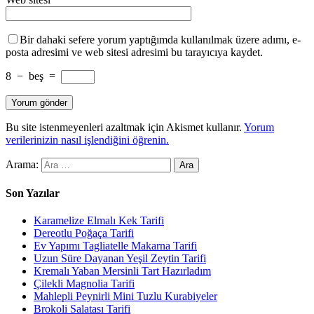
Bir dahaki sefere yorum yaptığımda kullanılmak üzere adımı, e-
posta adresimi ve web sitesi adresimi bu tarayıcıya kaydet.
8
−
beş
=
Bu site istenmeyenleri azaltmak için Akismet kullanır.
Yorum
verilerinizin nasıl işlendiğini öğrenin.
Arama:
Son Yazılar
Karamelize Elmalı Kek Tarifi
Dereotlu Poğaça Tarifi
Ev Yapımı Tagliatelle Makarna Tarifi
Uzun Süre Dayanan Yeşil Zeytin Tarifi
Kremalı Yaban Mersinli Tart Hazırladım
Çilekli Magnolia Tarifi
Mahlepli Peynirli Mini Tuzlu Kurabiyeler
Brokoli Salatası Tarifi