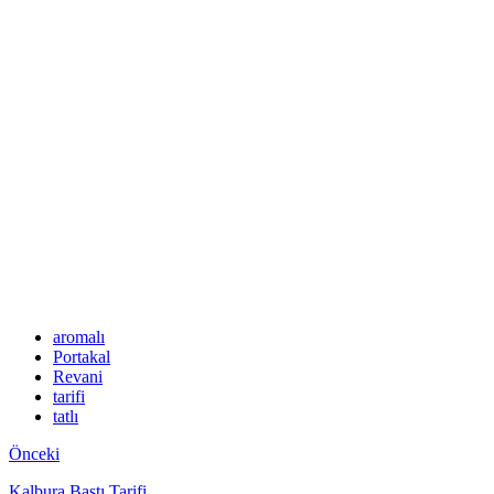
aromalı
Portakal
Revani
tarifi
tatlı
Önceki
Kalbura Bastı Tarifi