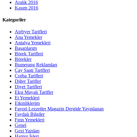
Aralık 2016
Kasım 2016
Kategoriler
Airfryer Tarifleri
Ana Yemekler
Antalya Yemekleri
Başarılarım
Börek Tarifleri
Börekler
Bumerang Reklamları
Çay Saati Tarifleri
Çorba Tarifleri
Diğer Tarifler
Diyet Tarifleri
Ekşi Mayalı Tarifler
Et Yemekleri
Etkinliklerim
Favori Lezzetler Magazin Dergide Yayınlanan
Faydalı Bilgiler
Fırın Yemekleri
Genel
Gezi Yazıları
Hamur İşleri