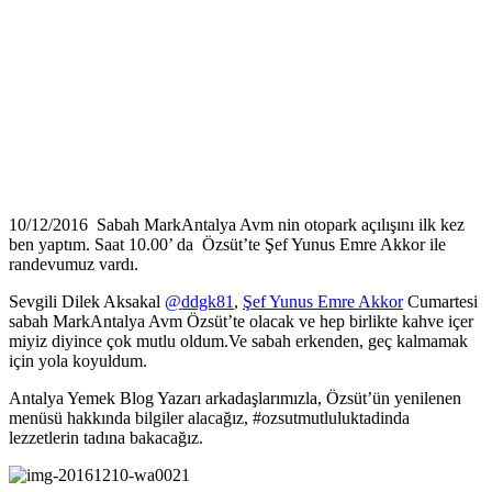
10/12/2016 Sabah MarkAntalya Avm nin otopark açılışını ilk kez
ben yaptım. Saat 10.00’ da Özsüt’te Şef Yunus Emre Akkor ile
randevumuz vardı.
Sevgili Dilek Aksakal
@ddgk81
,
Şef Yunus Emre Akkor
Cumartesi
sabah MarkAntalya Avm Özsüt’te olacak ve hep birlikte kahve içer
miyiz diyince çok mutlu oldum.Ve sabah erkenden, geç kalmamak
için yola koyuldum.
Antalya Yemek Blog Yazarı arkadaşlarımızla, Özsüt’ün yenilenen
menüsü hakkında bilgiler alacağız, #ozsutmutluluktadinda
lezzetlerin tadına bakacağız.