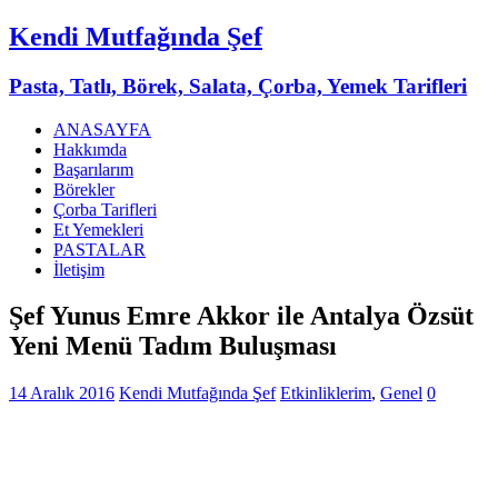
Kendi Mutfağında Şef
Pasta, Tatlı, Börek, Salata, Çorba, Yemek Tarifleri
ANASAYFA
Hakkımda
Başarılarım
Börekler
Çorba Tarifleri
Et Yemekleri
PASTALAR
İletişim
Şef Yunus Emre Akkor ile Antalya Özsüt
Yeni Menü Tadım Buluşması
14 Aralık 2016
Kendi Mutfağında Şef
Etkinliklerim
,
Genel
0