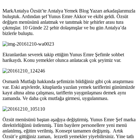
MarkAntalya Özsüt’te Antalya Yemek Blog Yazarı arkadaşlarımızla
buluştuk. Ardından şef Yunus Emre Akkor ve ekibi geldi. Özsüt
değişen menüsünü anlatmak ve tanıtmak bir şehirler arası tura
çıkmışlar. 10 Günde 22 şehir dolaşmışlar ve bu gün Antalya’da
bizlerle buluştu.
Ekranlardan severek takip ettiğim Yunus Emre Şefimle sohbet
harikaydı. Konu yemekler olunca anlatacak çok şeyimiz var.
Osmanlı Mutfağı hakkında şefimizin bildiğiniz gibi çok araştırması
var. Eski arşivlerde, kitaplarda yazılan yemek tariflerini günümüzde
kayıt altına alma çalışması, tariflerin yaygınlaşması demek aynı
zamanda. Ve daha çok mutfağa girmesi, uygulanması.
Özsüt menüsünü baştan aşağıya değiştirmiş. Yunus Emre Şef marka
direktörlüğünü üstlenmiş. Tüm bayilere personellere yeni menü
anlatılmış, eğitim verilmiş. Konsept tamamen değişmiş. Artık
Özsüt’e gittiğiniz zaman, lezzetli yemekler yiyebilirsiniz. Yine tatlı