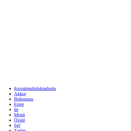
#ozsutmutluluktadında
Akkor
Buluşması
Emre
ile
Menü
Özsüt
Şef
Tadım