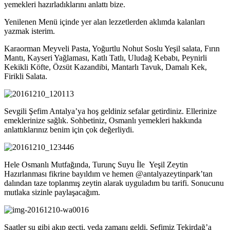
yemekleri hazırladıklarını anlattı bize.
Yenilenen Menü içinde yer alan lezzetlerden aklımda kalanları
yazmak isterim.
Karaorman Meyveli Pasta, Yoğurtlu Nohut Soslu Yeşil salata, Fırın
Mantı, Kayseri Yağlaması, Katlı Tatlı, Uludağ Kebabı, Peynirli
Kekikli Köfte, Özsüt Kazandibi, Mantarlı Tavuk, Damalı Kek,
Firikli Salata.
Sevgili Şefim Antalya’ya hoş geldiniz sefalar getirdiniz. Ellerinize
emeklerinize sağlık. Sohbetiniz, Osmanlı yemekleri hakkında
anlattıklarınız benim için çok değerliydi.
Hele Osmanlı Mutfağında, Turunç Suyu İle Yeşil Zeytin
Hazırlanması fikrine bayıldım ve hemen @antalyazeytinpark’tan
dalından taze toplanmış zeytin alarak uyguladım bu tarifi. Sonucunu
mutlaka sizinle paylaşacağım.
Saatler su gibi akıp geçti, veda zamanı geldi. Şefimiz Tekirdağ’a