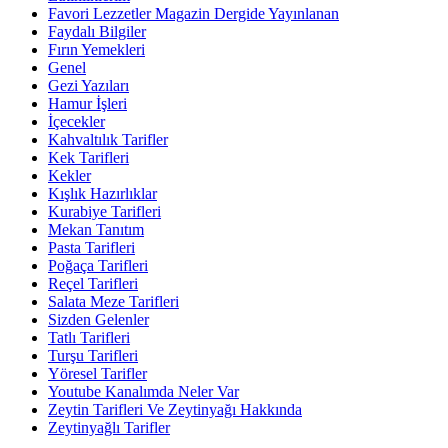
Favori Lezzetler Magazin Dergide Yayınlanan
Faydalı Bilgiler
Fırın Yemekleri
Genel
Gezi Yazıları
Hamur İşleri
İçecekler
Kahvaltılık Tarifler
Kek Tarifleri
Kekler
Kışlık Hazırlıklar
Kurabiye Tarifleri
Mekan Tanıtım
Pasta Tarifleri
Poğaça Tarifleri
Reçel Tarifleri
Salata Meze Tarifleri
Sizden Gelenler
Tatlı Tarifleri
Turşu Tarifleri
Yöresel Tarifler
Youtube Kanalımda Neler Var
Zeytin Tarifleri Ve Zeytinyağı Hakkında
Zeytinyağlı Tarifler