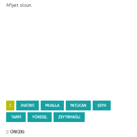
Afiyet olsun.
(HATAY)
MUALLA
PATLICAN
ŞEYH
TARIFI
YÖRESEL
ZEYTINYAĞLI
ÖNCEKI