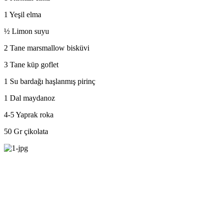
1 Yeşil elma
½ Limon suyu
2 Tane marsmallow bisküvi
3 Tane küp goflet
1 Su bardağı haşlanmış pirinç
1 Dal maydanoz
4-5 Yaprak roka
50 Gr çikolata