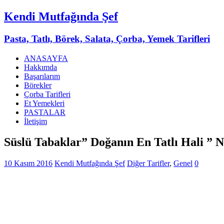
Kendi Mutfağında Şef
Pasta, Tatlı, Börek, Salata, Çorba, Yemek Tarifleri
ANASAYFA
Hakkımda
Başarılarım
Börekler
Çorba Tarifleri
Et Yemekleri
PASTALAR
İletişim
Süslü Tabaklar” Doğanın En Tatlı Hali ” N
10 Kasım 2016
Kendi Mutfağında Şef
Diğer Tarifler
,
Genel
0