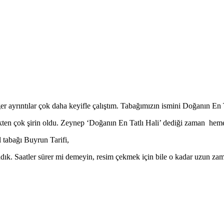
r ayrıntılar çok daha keyifle çalıştım. Tabağımızın ismini Doğanın En T
kten çok şirin oldu. Zeynep ‘Doğanın En Tatlı Hali’ dediği zaman hemen
l tabağı Buyrun Tarifi,
ladık. Saatler sürer mi demeyin, resim çekmek için bile o kadar uzun z