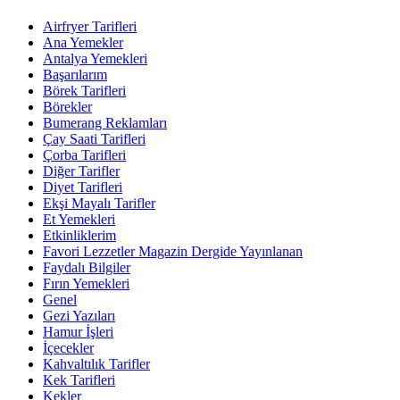
Airfryer Tarifleri
Ana Yemekler
Antalya Yemekleri
Başarılarım
Börek Tarifleri
Börekler
Bumerang Reklamları
Çay Saati Tarifleri
Çorba Tarifleri
Diğer Tarifler
Diyet Tarifleri
Ekşi Mayalı Tarifler
Et Yemekleri
Etkinliklerim
Favori Lezzetler Magazin Dergide Yayınlanan
Faydalı Bilgiler
Fırın Yemekleri
Genel
Gezi Yazıları
Hamur İşleri
İçecekler
Kahvaltılık Tarifler
Kek Tarifleri
Kekler