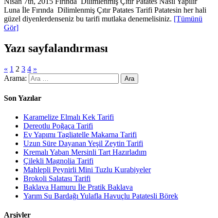
Nisan 7th, 2015 Fırında Dilimlenmiş Çıtır Patates Nasıl Yapılır
Luna İle Fırında Dilimlenmiş Çıtır Patates Tarifi Patatesin her hali
güzel diyenlerdenseniz bu tarifi mutlaka denemelisiniz.
[Tümünü
Gör]
Yazı sayfalandırması
«
1
2
3
4
»
Arama:
Son Yazılar
Karamelize Elmalı Kek Tarifi
Dereotlu Poğaça Tarifi
Ev Yapımı Tagliatelle Makarna Tarifi
Uzun Süre Dayanan Yeşil Zeytin Tarifi
Kremalı Yaban Mersinli Tart Hazırladım
Çilekli Magnolia Tarifi
Mahlepli Peynirli Mini Tuzlu Kurabiyeler
Brokoli Salatası Tarifi
Baklava Hamuru İle Pratik Baklava
Yarım Su Bardağı Yulafla Havuçlu Patatesli Börek
Arşivler