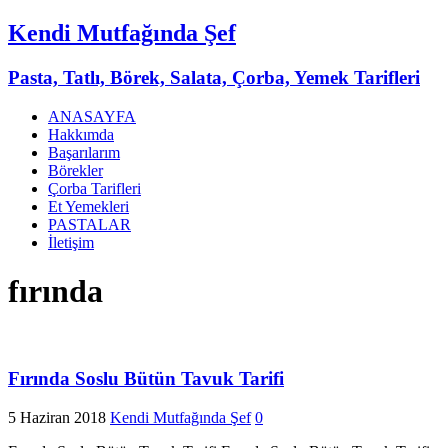
Kendi Mutfağında Şef
Pasta, Tatlı, Börek, Salata, Çorba, Yemek Tarifleri
ANASAYFA
Hakkımda
Başarılarım
Börekler
Çorba Tarifleri
Et Yemekleri
PASTALAR
İletişim
fırında
Fırında Soslu Bütün Tavuk Tarifi
5 Haziran 2018
Kendi Mutfağında Şef
0