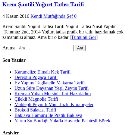
Krem Şantili Yoğurt Tatlısı Tarifi
4 Kasım 2016
Kendi Mutfağında Şef
0
Krem Şantili Yoğurt Tatlısı Tarifi Yoğurt Tatlısı Nasıl Yapılır
Temmuz 2nd, 2014 Yoğurt tatlısı pratik bir tatlı, hazırlamak çok
zamanınızı almaz. Ama bir o kadar
[Tümünü Gör]
Arama:
Son Yazılar
Karamelize Elmalı Kek Tarifi
Dereotlu Poğaça Tarifi
Ev Yapımı Tagliatelle Makarna Tarifi
Uzun Süre Dayanan Yeşil Zeytin Tarifi
Kremalı Yaban Mersinli Tart Hazırladım
Çilekli Magnolia Tarifi
Mahlepli Peynirli Mini Tuzlu Kurabiyeler
Brokoli Salatası Tarifi
Baklava Hamuru İle Pratik Baklava
Yarım Su Bardağı Yulafla Havuçlu Patatesli Börek
Arşivler