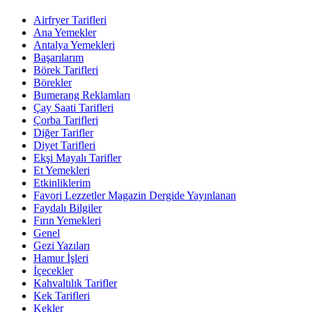
Airfryer Tarifleri
Ana Yemekler
Antalya Yemekleri
Başarılarım
Börek Tarifleri
Börekler
Bumerang Reklamları
Çay Saati Tarifleri
Çorba Tarifleri
Diğer Tarifler
Diyet Tarifleri
Ekşi Mayalı Tarifler
Et Yemekleri
Etkinliklerim
Favori Lezzetler Magazin Dergide Yayınlanan
Faydalı Bilgiler
Fırın Yemekleri
Genel
Gezi Yazıları
Hamur İşleri
İçecekler
Kahvaltılık Tarifler
Kek Tarifleri
Kekler