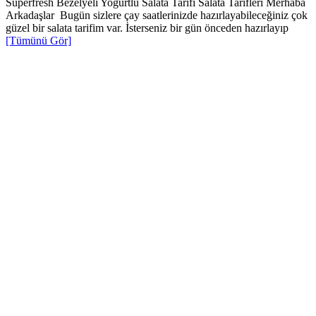
Süperfresh Bezelyeli Yoğurtlu Salata Tarifi Salata Tarifleri Merhaba
Arkadaşlar Bugün sizlere çay saatlerinizde hazırlayabileceğiniz çok
güzel bir salata tarifim var. İsterseniz bir gün önceden hazırlayıp
[Tümünü Gör]