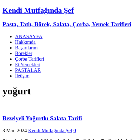
Kendi Mutfağında Şef
Pasta, Tatlı, Börek, Salata, Çorba, Yemek Tarifleri
ANASAYFA
Hakkımda
Başarılarım
Börekler
Çorba Tarifleri
Et Yemekleri
PASTALAR
İletişim
yoğurt
Bezelyeli Yoğurtlu Salata Tarifi
3 Mart 2024
Kendi Mutfağında Şef
0