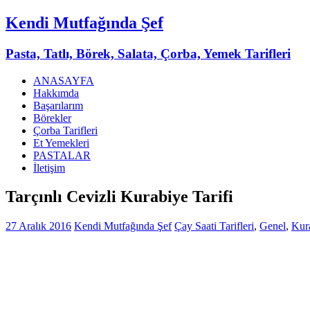
Kendi Mutfağında Şef
Pasta, Tatlı, Börek, Salata, Çorba, Yemek Tarifleri
ANASAYFA
Hakkımda
Başarılarım
Börekler
Çorba Tarifleri
Et Yemekleri
PASTALAR
İletişim
Tarçınlı Cevizli Kurabiye Tarifi
27 Aralık 2016
Kendi Mutfağında Şef
Çay Saati Tarifleri
,
Genel
,
Kura