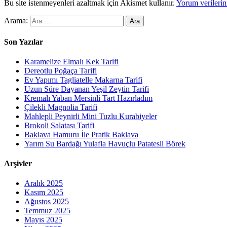
Bu site istenmeyenleri azaltmak için Akismet kullanır.
Yorum verilerini
Arama:
Son Yazılar
Karamelize Elmalı Kek Tarifi
Dereotlu Poğaça Tarifi
Ev Yapımı Tagliatelle Makarna Tarifi
Uzun Süre Dayanan Yeşil Zeytin Tarifi
Kremalı Yaban Mersinli Tart Hazırladım
Çilekli Magnolia Tarifi
Mahlepli Peynirli Mini Tuzlu Kurabiyeler
Brokoli Salatası Tarifi
Baklava Hamuru İle Pratik Baklava
Yarım Su Bardağı Yulafla Havuçlu Patatesli Börek
Arşivler
Aralık 2025
Kasım 2025
Ağustos 2025
Temmuz 2025
Mayıs 2025