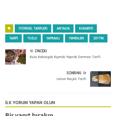
(YÖRESEL TARIFLER)
ANTALYA
KURABIYE
TARIFI
TUZLU
YAPRAKLI
YEMEKLERI
ZEYTIN
ÖNCEKI
Kuzu Kaburgalı Kıymalı Yaprak Sarması Tarifi
SONRAKI
Limon Reçeli Tarifi
İLK YORUM YAPAN OLUN
Bir yanıt bırakın