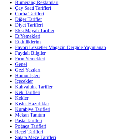
Bumerang Reklamları
Çay Saati Tarifleri
Çorba Tarifleri
Diğer Tarifler
Diyet Tarifleri
Ekşi Mayalı Tarifler
Et Yemekleri
Etkinliklerim
Favori Lezzetler Magazin Dergide Yayınlanan
Faydalı Bilgiler
Fırın Yemekleri
Genel
Gezi Yazıları
Hamur İşleri
İçecekler
Kahvaltılık Tarifler
Kek Tarifleri
Kekler
Kışlık Hazırlıklar
Kurabiye Tarifleri
Mekan Tanıtım
Pasta Tarifleri
Poğaça Tarifleri
Reçel Tarifleri
Salata Meze Tarifleri