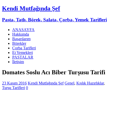
Kendi Mutfağında Şef
Pasta, Tatlı, Börek, Salata, Çorba, Yemek Tarifleri
ANASAYFA
Hakkımda
Başarılarım
Börekler
Çorba Tarifleri
Et Yemekleri
PASTALAR
İletişim
Domates Soslu Acı Biber Turşusu Tarifi
23 Kasım 2016
Kendi Mutfağında Şef
Genel
,
Kışlık Hazırlıklar
,
Turşu Tarifleri
0